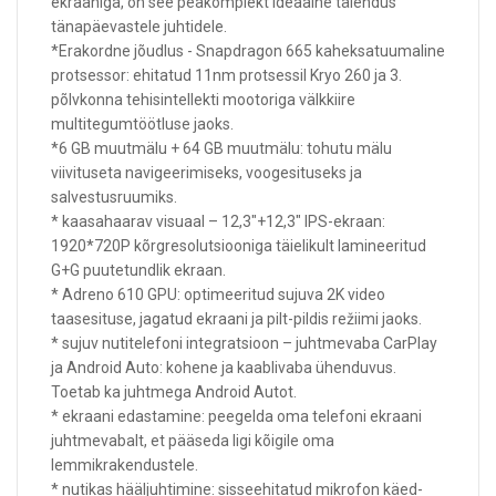
ekraaniga, on see peakomplekt ideaalne täiendus
tänapäevastele juhtidele.
*Erakordne jõudlus - Snapdragon 665 kaheksatuumaline
protsessor: ehitatud 11nm protsessil Kryo 260 ja 3.
põlvkonna tehisintellekti mootoriga välkkiire
multitegumtöötluse jaoks.
*6 GB muutmälu + 64 GB muutmälu: tohutu mälu
viivituseta navigeerimiseks, voogesituseks ja
salvestusruumiks.
* kaasahaarav visuaal – 12,3"+12,3" IPS-ekraan:
1920*720P kõrgresolutsiooniga täielikult lamineeritud
G+G puutetundlik ekraan.
* Adreno 610 GPU: optimeeritud sujuva 2K video
taasesituse, jagatud ekraani ja pilt-pildis režiimi jaoks.
* sujuv nutitelefoni integratsioon – juhtmevaba CarPlay
ja Android Auto: kohene ja kaablivaba ühenduvus.
Toetab ka juhtmega Android Autot.
* ekraani edastamine: peegelda oma telefoni ekraani
juhtmevabalt, et pääseda ligi kõigile oma
lemmikrakendustele.
* nutikas hääljuhtimine: sisseehitatud mikrofon käed-