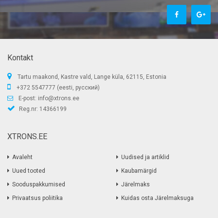
Kontakt
Tartu maakond, Kastre vald, Lange küla, 62115, Estonia
+372 5547777 (eesti, русский)
E-post:
info@xtrons.ee
Reg.nr: 14366199
XTRONS.EE
Avaleht
Uudised ja artiklid
Uued tooted
Kaubamärgid
Sooduspakkumised
Järelmaks
Privaatsus poliitika
Kuidas osta Järelmaksuga