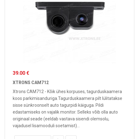
39.00 €
XTRONS CAM712
Xtrons CAM712 - Kõik ühes korpuses, tagurduskaamera
koos parkimisanduriga.Tagurduskaamera pilt lülitatakse
sisse sünkroonselt auto tagurpidi käiguga. Pildi
edastamiseks on vajalik monitor. Selleks võib olla auto
originaal seade (eeldab vastava sisendi olemsolu,
vajadusel lisamooduli soetamist)...