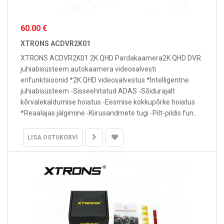
60.00 €
XTRONS ACDVR2K01
XTRONS ACDVR2K01 2K QHD Pardakaamera2K QHD DVR
juhiabisüsteem autokaamera videosalvesti
erifunktsioonid *2K QHD videosalvestus *Intelligentne
juhiabisüsteem -Sisseehitatud ADAS -Sõidurajalt
kõrvalekaldumise hoiatus -Eesmise kokkupõrke hoiatus
*Reaalajas jälgimine -Kiirusandmete tugi -Pilt-pildis fun...
LISA OSTUKORVI