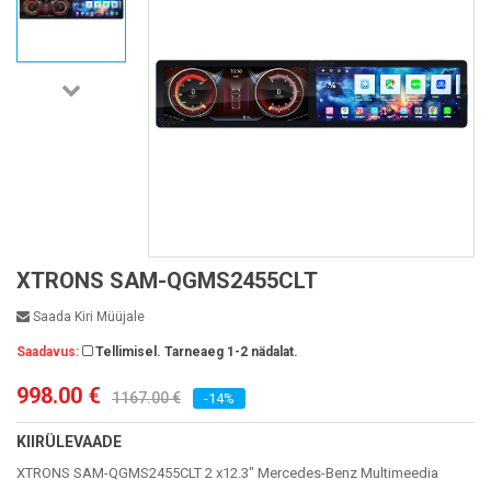
XTRONS SAM-QGMS2455CLT
Saada Kiri Müüjale
Saadavus:
Tellimisel. Tarneaeg 1-2 nädalat.
998.00 €
1167.00 €
-14%
KIIRÜLEVAADE
XTRONS SAM-QGMS2455CLT 2 x12.3" Mercedes-Benz Multimeedia