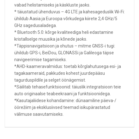
vabad helistamiseks ja käskluste jaoks.
* täiustatud ühenduvus – 4G LTE ja kahesageduslik Wi-Fi:
ühildub Aasia ja Euroopa võrkudega kiirete 2,4 GHz/5
GHz sagedusaladega.
* Bluetooth 5.0: kõrge kvaliteediga heli edastamine
kristallselge muusika ja kõnede jaoks.
*Täppisnavigatsioon ja ohutus – mitme GNSS-i tugi:
ühildub GPS-i, BeiDou, GLONASSi ja Galileoga täpse
navigeerimise tagamiseks.
*AHD-kaameravalmidus: toetab kõrglahutusega esi- ja
tagakaameraid, pakkudes kohest juurdepääsu
tagurduspildile ja selget öönägemist.
*Säilitab tehasefunktsioonid: täiuslik integratsioon teie
auto originaalse teabeekraani ja funktsioonidega.
*Kasutajaliidese kohandamine: dünaamiline päeva-/
öörežiim ja eksklusiivsed teemad isikupärastatud
välimuse saavutamiseks.