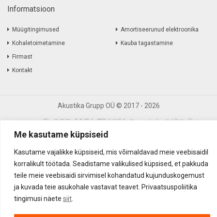
Informatsioon
Müügitingimused
Amortiseerunud elektroonika
Kohaletoimetamine
Kauba tagastamine
Firmast
Kontakt
Akustika Grupp OÜ ©
2017
-
2026
Me kasutame küpsiseid
Kasutame vajalikke küpsiseid, mis võimaldavad meie veebisaidil
korralikult töötada. Seadistame valikulised küpsised, et pakkuda
teile meie veebisaidi sirvimisel kohandatud kujunduskogemust
ja kuvada teie asukohale vastavat teavet. Privaatsuspoliitika
tingimusi näete
siit
.