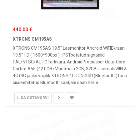
440.00 €
XTRONS CM195AS
XTRONS CM195AS 19.5" Laemonitor Android WIFIEkraan
19.5" HD ( 1600*900px ), IPSToetatud signaalid:
PAL/NTSC/AUTOTarkvara: AndroidProtsessor Octa-Core
Cortex-A55 @2.0GHzMuutmälu 2GB, 32GB sisemäluWIFI &
4G (4G jaoks vajalik XTRONS 4GDONG001)Bluetooth (Tänu
sisseehitatud Bluetooth saatjale saab heli e...
LISA OSTUKORVI