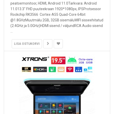
peatoemonitoor, HDMI, Android 11.0Tarkvara: Android
11.013.3" FHD puuteekraan 1920*1080px, IPSProtsessor
Rockchip RK3566 Cortex-A55 Quad-Core 64bit
@1.8GHzMuutmälu 2GB, 32GB sisemäluWIFI sisseehitatud
(2.4GHz ja 5.0GHz)HDMI sisend / väljundRCA Audio sisend
...
LISA OSTUKORVI