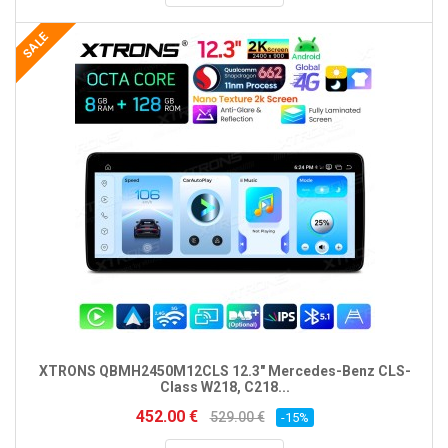
SALE
XTRONS QBMH2450M12CLS 12.3" Mercedes-Benz CLS-
Class W218, C218...
452.00 €
529.00 €
-15%