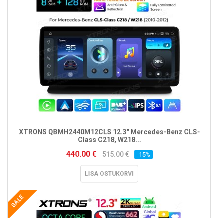
XTRONS QBMH2440M12CLS 12.3" Mercedes-Benz CLS-
Class C218, W218...
440.00 €
515.00 €
-15%
LISA OSTUKORVI
SALE