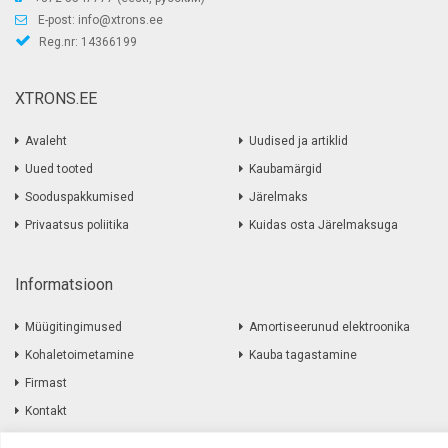
E-post:
info@xtrons.ee
Reg.nr: 14366199
XTRONS.EE
Avaleht
Uudised ja artiklid
Uued tooted
Kaubamärgid
Sooduspakkumised
Järelmaks
Privaatsus poliitika
Kuidas osta Järelmaksuga
Informatsioon
Müügitingimused
Amortiseerunud elektroonika
Kohaletoimetamine
Kauba tagastamine
Firmast
Kontakt