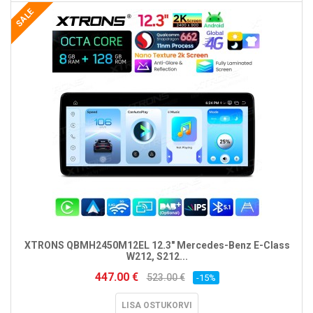
SALE
XTRONS QBMH2450M12EL 12.3" Mercedes-Benz E-Class
W212, S212...
447.00 €
523.00 €
-15%
LISA OSTUKORVI