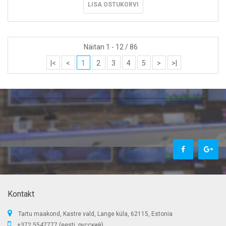
LISA OSTUKORVI
Näitan 1 - 12 / 86
|<
<
1
2
3
4
5
>
>|
Kontakt
Tartu maakond, Kastre vald, Lange küla, 62115, Estonia
+372 5547777 (eesti, русский)