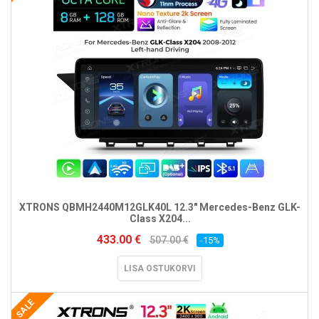
XTRONS QBMH2440M12GLK40L 12.3" Mercedes-Benz GLK-
Class X204...
433.00 €
507.00 €
-15%
LISA OSTUKORVI
SALE