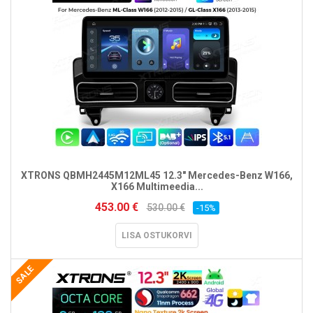
XTRONS QBMH2445M12ML45 12.3" Mercedes-Benz W166,
X166 Multimeedia...
453.00 €
530.00 €
-15%
LISA OSTUKORVI
SALE