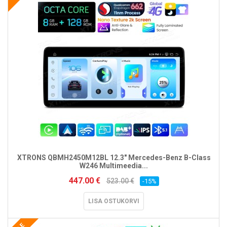
XTRONS QBMH2450M12BL 12.3" Mercedes-Benz B-Class
W246 Multimeedia...
447.00 €
523.00 €
-15%
LISA OSTUKORVI