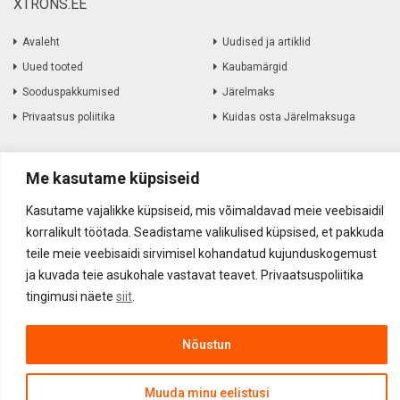
XTRONS.EE
Avaleht
Uudised ja artiklid
Uued tooted
Kaubamärgid
Sooduspakkumised
Järelmaks
Privaatsus poliitika
Kuidas osta Järelmaksuga
Informatsioon
Me kasutame küpsiseid
Müügitingimused
Amortiseerunud elektroonika
Kasutame vajalikke küpsiseid, mis võimaldavad meie veebisaidil
korralikult töötada. Seadistame valikulised küpsised, et pakkuda
Kohaletoimetamine
Kauba tagastamine
teile meie veebisaidi sirvimisel kohandatud kujunduskogemust
Firmast
ja kuvada teie asukohale vastavat teavet. Privaatsuspoliitika
Kontakt
tingimusi näete
siit
.
Nõustun
Akustika Grupp OÜ ©
2017
-
2026
Muuda minu eelistusi