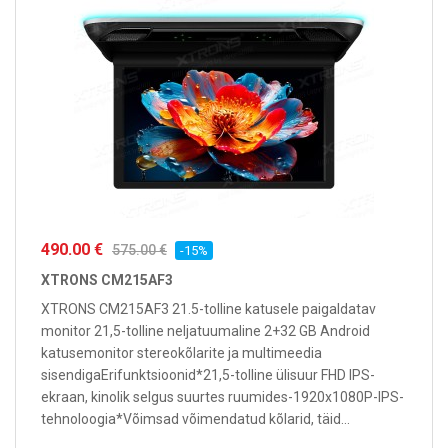
490.00 €
575.00 €
-15%
XTRONS CM215AF3
XTRONS CM215AF3 21.5-tolline katusele paigaldatav
monitor 21,5-tolline neljatuumaline 2+32 GB Android
katusemonitor stereokõlarite ja multimeedia
sisendigaErifunktsioonid*21,5-tolline ülisuur FHD IPS-
ekraan, kinolik selgus suurtes ruumides-1920x1080P-IPS-
tehnoloogia*Võimsad võimendatud kõlarid, täid...