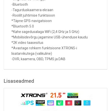
-Bluetooth
-Tagurduskaamera ekraan
-Roolilt juhtimise funktsioon
*Täpne GPS-navigatsioon
*Bluetooth 5.0
*Kahe sagedusalaga WiFi (2,4 GHz ja 5 GHz)
*Mobiilsidevõrgu jagamine USB-ühenduse kaudu
*2K video taasesitus
*Avastage rohkem funktsioone XTRONS-i
lisatarvikutega (valikuline)
-DVR, kaamera, OBD, TPMS ja DAB
Lisaseadmed