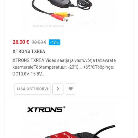
26.00 €
30.00 €
-13%
XTRONS TXREA
XTRONS TXREA Video saatja ja vastuvõtja tahavaate
kaameraleTöötemperatuur: -20°C ... +65°CTööpinge:
DC10.8V-15.8V...
LISA OSTUKORVI