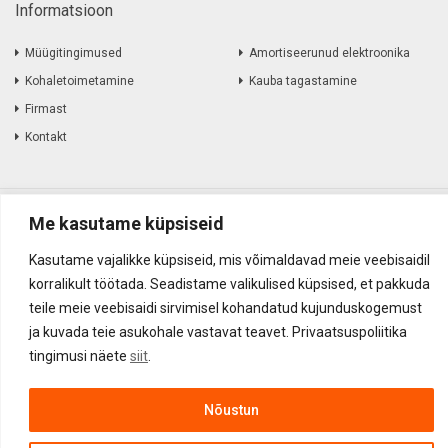
Informatsioon
Müügitingimused
Amortiseerunud elektroonika
Kohaletoimetamine
Kauba tagastamine
Firmast
Kontakt
Akustika Grupp OÜ ©
2017
-
2026
Me kasutame küpsiseid
Kasutame vajalikke küpsiseid, mis võimaldavad meie veebisaidil
korralikult töötada. Seadistame valikulised küpsised, et pakkuda
teile meie veebisaidi sirvimisel kohandatud kujunduskogemust
ja kuvada teie asukohale vastavat teavet. Privaatsuspoliitika
tingimusi näete
siit
.
Nõustun