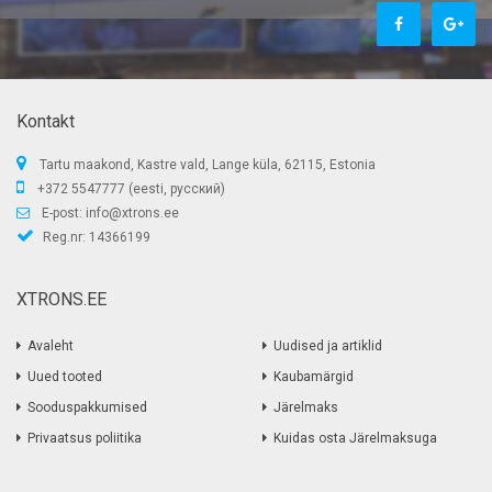
Kontakt
Tartu maakond, Kastre vald, Lange küla, 62115, Estonia
+372 5547777 (eesti, русский)
E-post:
info@xtrons.ee
Reg.nr: 14366199
XTRONS.EE
Avaleht
Uudised ja artiklid
Uued tooted
Kaubamärgid
Sooduspakkumised
Järelmaks
Privaatsus poliitika
Kuidas osta Järelmaksuga