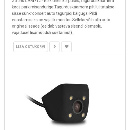
Xtrons CAM712 - Kõik ühes korpuses, tagurduskaamera
koos parkimisanduriga.Tagurduskaamera pilt lülitatakse
sisse sünkroonselt auto tagurpidi käiguga. Pildi
edastamiseks on vajalik monitor. Selleks võib olla auto
originaal seade (eeldab vastava sisendi olemsolu,
vajadusel lisamooduli soetamist)...
LISA OSTUKORVI