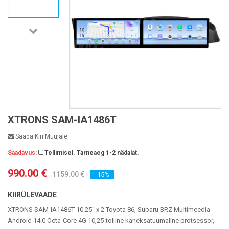
XTRONS SAM-IA1486T
Saada Kiri Müüjale
Saadavus:
Tellimisel. Tarneaeg 1-2 nädalat.
990.00 €
1159.00 €
-15%
KIIRÜLEVAADE
XTRONS SAM-IA1486T 10.25" x 2 Toyota 86, Subaru BRZ Multimeedia
Android 14.0 Octa-Core 4G 10,25-tolline kaheksatuumaline protsessor,