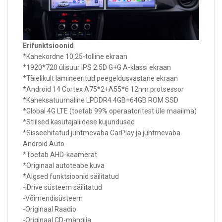
Erifunktsioonid
*Kahekordne 10,25-tolline ekraan
*1920*720 ülisuur IPS 2.5D G+G A-klassi ekraan
*Täielikult lamineeritud peegeldusvastane ekraan
*Android 14 Cortex A75*2+A55*6 12nm protsessor
*Kaheksatuumaline LPDDR4 4GB+64GB ROM SSD
*Global 4G LTE (toetab 99% operaatoritest üle maailma)
*Stiilsed kasutajaliidese kujundused
*Sisseehitatud juhtmevaba CarPlay ja juhtmevaba
Android Auto
*Toetab AHD-kaamerat
*Originaal autoteabe kuva
*Algsed funktsioonid säilitatud
-iDrive süsteem säilitatud
-Võimendisüsteem
-Originaal Raadio
-Originaal CD-mängija