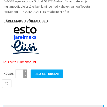
4+64GB operaatoriga Global 4G LTE Android 14 autostereo ja
multimeediapleier täielikult lamineeritud kahe ekraaniga Toyota
86/Subaru BRZ 2012-2021 LHD mudeliteleErifun ...
JÄRELMAKSU VÕIMALUSED
Arvuta kuumakse
+
KOGUS
−