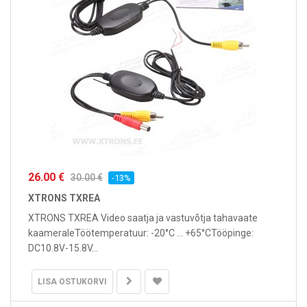
26.00 €
30.00 €
-13%
XTRONS TXREA
XTRONS TXREA Video saatja ja vastuvõtja tahavaate
kaameraleTöötemperatuur: -20°C ... +65°CTööpinge:
DC10.8V-15.8V...
LISA OSTUKORVI