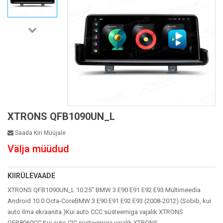
XTRONS QFB1090UN_L
Saada Kiri Müüjale
Välja müüdud
KIIRÜLEVAADE
XTRONS QFB1090UN_L 10.25" BMW 3 E90 E91 E92 E93 Multimeedia
Android 10.0 Octa-CoreBMW 3 E90 E91 E92 E93 (2008-2012) (Sobib, kui
auto ilma ekraanita.)Kui auto CCC süsteemiga vajalik XTRONS
QFB8060CC Kui auto CIC süsteemiga vajalik XTRONS