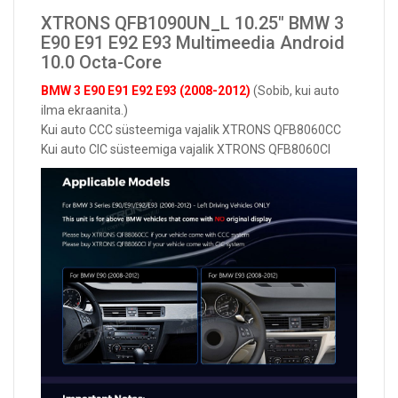
XTRONS QFB1090UN_L 10.25" BMW 3
E90 E91 E92 E93 Multimeedia Android
10.0 Octa-Core
BMW 3 E90 E91 E92 E93 (2008-2012)
(Sobib, kui auto
ilma ekraanita
.)
Kui auto CCC süsteemiga vajalik XTRONS QFB8060CC
Kui auto CIC süsteemiga vajalik XTRONS QFB8060CI