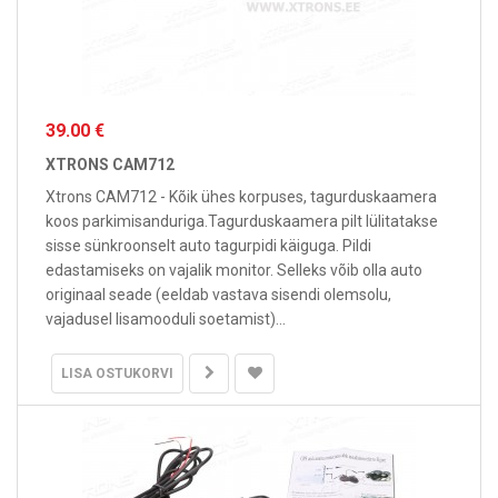
39.00 €
XTRONS CAM712
Xtrons CAM712 - Kõik ühes korpuses, tagurduskaamera
koos parkimisanduriga.Tagurduskaamera pilt lülitatakse
sisse sünkroonselt auto tagurpidi käiguga. Pildi
edastamiseks on vajalik monitor. Selleks võib olla auto
originaal seade (eeldab vastava sisendi olemsolu,
vajadusel lisamooduli soetamist)...
LISA OSTUKORVI