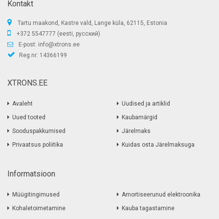
Kontakt
Tartu maakond, Kastre vald, Lange küla, 62115, Estonia
+372 5547777 (eesti, русский)
E-post:
info@xtrons.ee
Reg.nr: 14366199
XTRONS.EE
Avaleht
Uudised ja artiklid
Uued tooted
Kaubamärgid
Sooduspakkumised
Järelmaks
Privaatsus poliitika
Kuidas osta Järelmaksuga
Informatsioon
Müügitingimused
Amortiseerunud elektroonika
Kohaletoimetamine
Kauba tagastamine