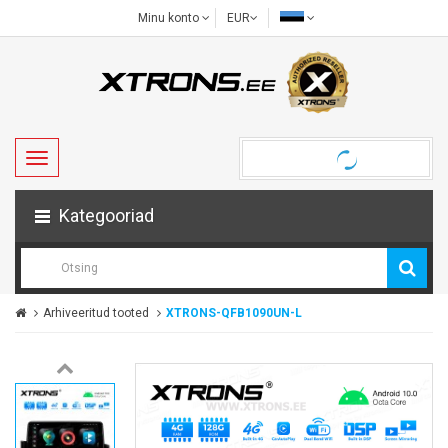
Minu konto
EUR
Kategooriad
Arhiveeritud tooted
XTRONS-QFB1090UN-L