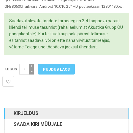
QFB8060CITarkvara: Android 10.010.25" HD puuteekraan 1280*480px ...
Saadaval olevate toodete tarneaeg on 2-4 tööpäeva pärast
kliendi tellimuse tasumist (raha laekumist Akustika Grupp OÜ
pangakontole). Kui tellitud kaup pole pärast tellimuse
esitamist saadaval või on ette näha viivitust tarneajas,
võtame Teiega ühe tööpäeva jooksul ühendust.
+
KOGUS
−
KIRJELDUS
SAADA KIRI MÜÜJALE