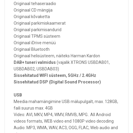
Originaal tehaseraadio
Originaal CD mängija
Originaal kõvaketta
Originaal parkimiskaamerat
Originaal parkimisandurid
Originaal TPMS süsteem
Originaal iDrive menüü
Originaal Bluetooth
Originaal helisüsteem, näiteks Harman Kardon
DAB+ tuneri valmidus
(vajalik XTRONS USBDAB01,
USBDAB02, USBDAB03)
Sissehitatud WIFI süsteem, 5GHz / 2.4GHz
Sissehitatud DSP (Digital Sound Processor)
USB
Meedia mahamängimine USB mälupulgalt, max. 128GB,
faili suurus max. 4GB
Video: AVI, MKV, MP4, WMV, RMVB, MPG.. All Android
videos formats, WEB video end 1080P video decoding
Audio: MP3, WMA, WAV, AC3, OGG, FLAC, Web audio and