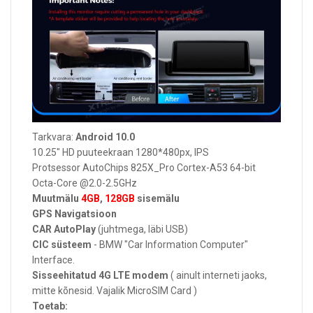
Tarkvara:
Android 10.0
10.25" HD puuteekraan 1280*480px, IPS
Protsessor AutoChips 825X_Pro Cortex-A53 64-bit
Octa-Core @2.0-2.5GHz
Muutmälu
4GB
,
128GB
sisemälu
GPS Navigatsioon
CAR AutoPlay
(juhtmega, läbi USB)
CIC
süsteem
-
BMW "Car Information Computer"
Interface.
Sisseehitatud 4G LTE modem
( ainult interneti jaoks,
mitte kõnesid. Vajalik MicroSIM Card )
Toetab: