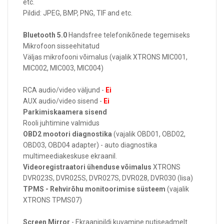
etc.
Pildid: JPEG, BMP, PNG, TIF and etc.
Bluetooth 5.0
Handsfree telefonikõnede tegemiseks
Mikrofoon sisseehitatud
Väljas mikrofooni võimalus (vajalik XTRONS MIC001,
MIC002, MIC003, MIC004)
RCA audio/video väljund -
Ei
AUX audio/video sisend -
Ei
Parkimiskaamera sisend
Rooli juhtimine valmidus
OBD2 mootori diagnostika
(vajalik OBD01, OBD02,
OBD03, OBD04 adapter) - auto diagnostika
multimeediakeskuse ekraanil.
Videoregistraatori ühenduse võimalus
XTRONS
DVR023S, DVR025S, DVR027S, DVR028, DVR030 (lisa)
TPMS - Rehvirõhu monitoorimise süsteem
(vajalik
XTRONS TPMS07)
Screen Mirror
- Ekraanipildi kuvamine nutiseadmelt.