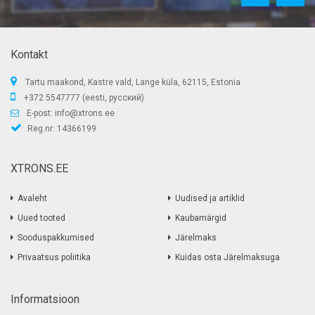
Kontakt
Tartu maakond, Kastre vald, Lange küla, 62115, Estonia
+372 5547777 (eesti, русский)
E-post:
info@xtrons.ee
Reg.nr: 14366199
XTRONS.EE
Avaleht
Uudised ja artiklid
Uued tooted
Kaubamärgid
Sooduspakkumised
Järelmaks
Privaatsus poliitika
Kuidas osta Järelmaksuga
Informatsioon