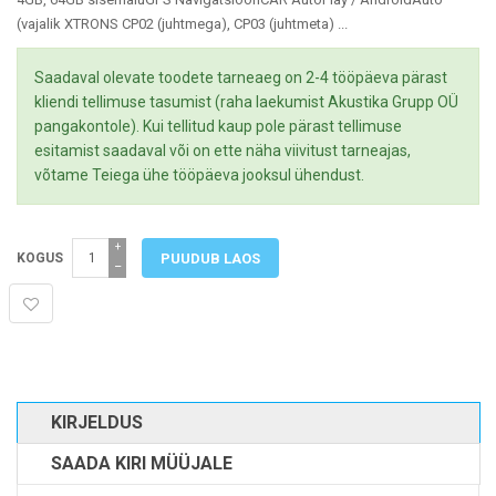
(vajalik XTRONS CP02 (juhtmega), CP03 (juhtmeta) ...
Saadaval olevate toodete tarneaeg on 2-4 tööpäeva pärast
kliendi tellimuse tasumist (raha laekumist Akustika Grupp OÜ
pangakontole). Kui tellitud kaup pole pärast tellimuse
esitamist saadaval või on ette näha viivitust tarneajas,
võtame Teiega ühe tööpäeva jooksul ühendust.
+
KOGUS
−
KIRJELDUS
SAADA KIRI MÜÜJALE