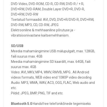
DVD-Video, DVD-ROM, CD-R, CD-RW, DVD-R / + R,
DVD+RW, DVD-RAM, Double Layer DVD+R, DVD-R,
DVD+RW, DVD-RW
Toetatud formaadid: AVI, DVD, DVD+R/DVD-R, DVD+RW,
DVD-RW, MP3, CD, CD-RW, JPEG
Elektrooniline & mehhaaniline põrutuse ja -
vibratsioonivastane kaitsemehhanism.
SD/USB
Meedia mahamängimine USB mälupulgalt, max. 128GB,
faili suurus max. 4GB
Meedia mahamängimine SD kaardilt, max. 64GB, faili
suurus max. 4GB
Video: AVI, MKV, MP4, WMV, RMVB, MPG.. All Android
videos formats, WEB video end 1080P video decoding
Audio: MP3, WMA, WAV, AC3, OGG, FLAC, Web audio and
etc.
Pildid: JPEG, BMP, PNG, TIF and etc.
Bluetooth 5.0
Handsfree telefonikõnede tegemiseks