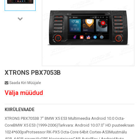
XTRONS PBX7053B
Saada Kiri Müüjale
Välja müüdud
KIIRÜLEVAADE
XTRONS PBX7053B 7" BMW X5 E53 Multimeedia Android 10.0 Octa-
CoreBMW X5 E53 (1999-2006)Tarkvara: Android 10.07.0" HD puuteekraan
1024*600pxProtsessor RK-PX5 Octa-Core 64bit Cortex-A53Muutmälu
4GB, 64GB sisemäluGPS NavigatsioonCAR AutoPlay / AndroidAuto