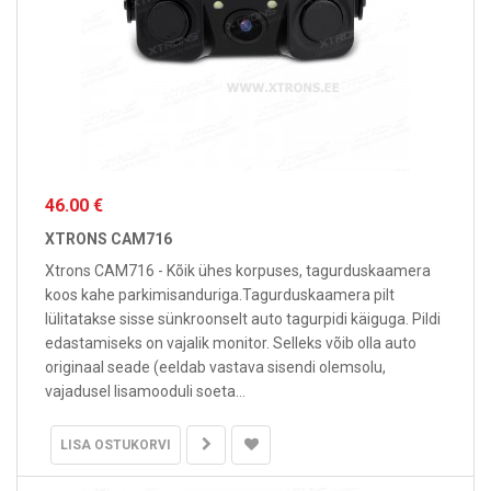
46.00 €
XTRONS CAM716
Xtrons CAM716 - Kõik ühes korpuses, tagurduskaamera
koos kahe parkimisanduriga.Tagurduskaamera pilt
lülitatakse sisse sünkroonselt auto tagurpidi käiguga. Pildi
edastamiseks on vajalik monitor. Selleks võib olla auto
originaal seade (eeldab vastava sisendi olemsolu,
vajadusel lisamooduli soeta...
LISA OSTUKORVI