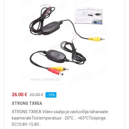
26.00 €
30.00 €
-13%
XTRONS TXREA
XTRONS TXREA Video saatja ja vastuvõtja tahavaate
kaameraleTöötemperatuur: -20°C ... +65°CTööpinge:
DC10.8V-15.8V...