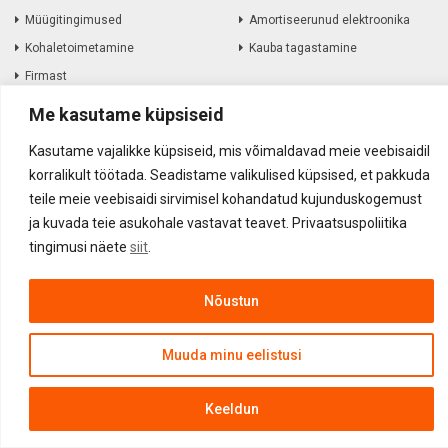
Müügitingimused
Amortiseerunud elektroonika
Kohaletoimetamine
Kauba tagastamine
Firmast
Kontakt
Me kasutame küpsiseid
Kasutame vajalikke küpsiseid, mis võimaldavad meie veebisaidil
korralikult töötada. Seadistame valikulised küpsised, et pakkuda
Akustika Grupp OÜ ©
2017
-
2026
teile meie veebisaidi sirvimisel kohandatud kujunduskogemust
ja kuvada teie asukohale vastavat teavet. Privaatsuspoliitika
tingimusi näete
siit
.
Nõustun
Muuda minu eelistusi
Keeldun