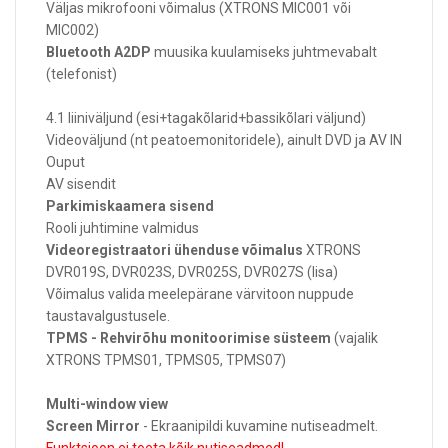
Väljas mikrofooni võimalus (XTRONS MIC001 või
MIC002)
Bluetooth A2DP
muusika kuulamiseks juhtmevabalt
(telefonist)
4.1 liiniväljund (esi+tagakõlarid+bassikõlari väljund)
Videoväljund (nt peatoemonitoridele), ainult DVD ja AV IN
Ouput
AV sisendit
Parkimiskaamera sisend
Rooli juhtimine valmidus
Videoregistraatori ühenduse võimalus
XTRONS
DVR019S, DVR023S, DVR025S, DVR027S (lisa)
Võimalus valida meelepärane värvitoon nuppude
taustavalgustusele.
TPMS - Rehvirõhu monitoorimise süsteem
(vajalik
XTRONS TPMS01, TPMS05, TPMS07)
Multi-window view
Screen Mirror
- Ekraanipildi kuvamine nutiseadmelt.