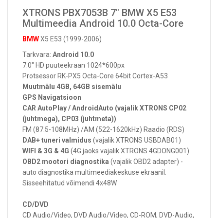
XTRONS PBX7053B 7" BMW X5 E53
Multimeedia Android 10.0 Octa-Core
BMW
X5 E53 (1999-2006)
Tarkvara:
Android 10.0
7.0" HD puuteekraan 1024*600px
Protsessor RK-PX5 Octa-Core 64bit Cortex-A53
Muutmälu 4GB, 64GB sisemälu
GPS Navigatsioon
CAR AutoPlay / AndroidAuto (vajalik XTRONS CP02
(juhtmega), CP03 (juhtmeta))
FM (87.5-108MHz) /AM (522-1620kHz) Raadio (RDS)
DAB+ tuneri valmidus
(vajalik XTRONS USBDAB01)
WIFI & 3G & 4G
(4G jaoks vajalik XTRONS 4GDONG001)
OBD2 mootori diagnostika
(vajalik OBD2 adapter) -
auto diagnostika multimeediakeskuse ekraanil.
Sisseehitatud võimendi 4x48W
CD/DVD
CD Audio/Video, DVD Audio/Video, CD-ROM, DVD-Audio,