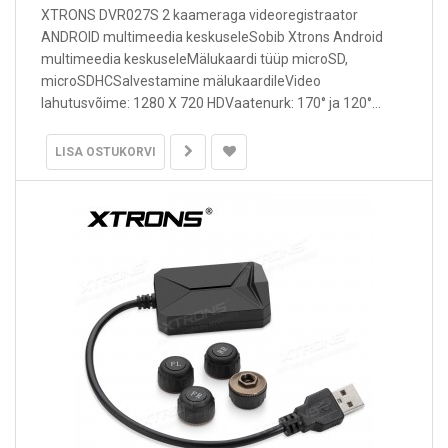
XTRONS DVR027S 2 kaameraga videoregistraator
ANDROID multimeedia keskuseleSobib Xtrons Android
multimeedia keskuseleMälukaardi tüüp microSD,
microSDHCSalvestamine mälukaardileVideo
lahutusvõime: 1280 X 720 HDVaatenurk: 170° ja 120°...
LISA OSTUKORVI