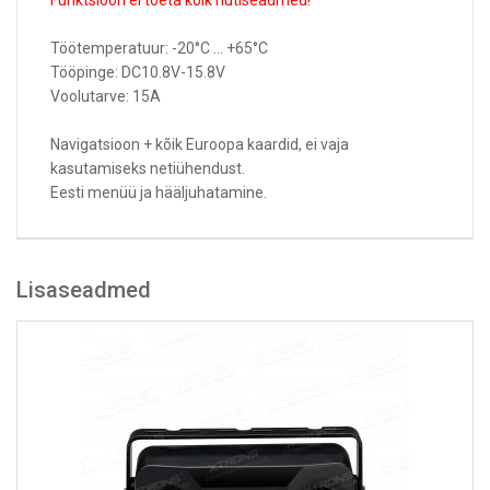
Funktsioon ei toeta kõik nutiseadmed!
Töötemperatuur: -20°C ... +65°C
Tööpinge: DC10.8V-15.8V
Voolutarve: 15A
Navigatsioon + kõik Euroopa kaardid, ei vaja
kasutamiseks netiühendust.
Eesti menüü ja hääljuhatamine.
Lisaseadmed