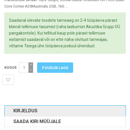
Core Cortex-A35Muutmälu 2GB, 16G ...
Saadaval olevate toodete tarneaeg on 2-4 tööpäeva pärast
kliendi tellimuse tasumist (raha laekumist Akustika Grupp OÜ
pangakontole). Kui tellitud kaup pole pärast tellimuse
esitamist saadaval või on ette näha viivitust tarneajas,
võtame Teiega ühe tööpäeva jooksul ühendust.
+
KOGUS
−
KIRJELDUS
SAADA KIRI MÜÜJALE