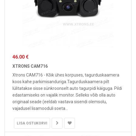
46.00 €
XTRONS CAM716
Xtrons CAM716 - Kõik ühes korpuses, tagurduskaamera
koos kahe parkimisanduriga.Tagurduskaamera pilt
lülitatakse sisse sünkroonselt auto tagurpidi käiguga. Pildi
edastamiseks on vajalik monitor. Selleks võib olla auto
originaal seade (eeldab vastava sisendi olemsolu,
vajadusel lisamooduli soeta...
LISA OSTUKORVI