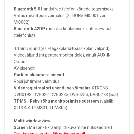
Bluetooth 5.0
Handsfree telefonikõnede tegemiseks
Väljas mikrofooni võimalus (XTRONS MIC001 või
MIC002)
Bluetooth A2DP
muusika kuulamiseks juhtmevabalt
(telefonist)
4.1 liiniväljund (esi+tagakõlarid+bassikõlari väljund)
Videoväljund (nt peatoemonitoridele), ainult AUX-IN
Output
AV sisendit
Parkimiskaamera sisend
Rooli juhtimine valmidus
Videoregistraatori ühenduse võimalus
XTRONS
DVR019S, DVR022, DVR023S, DVR025S, DVR027S (lisa)
TPMS - Rehvirõhu monitoorimise süsteem
(vajalik
XTRONS TPMS01, TPMS05)
Multi-window view
Screen Mirror
- Ekraanipildi kuvamine nutiseadmelt.