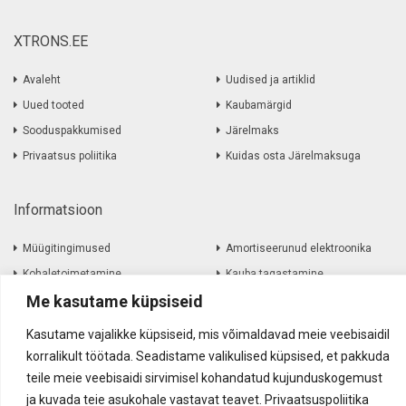
XTRONS.EE
Avaleht
Uudised ja artiklid
Uued tooted
Kaubamärgid
Sooduspakkumised
Järelmaks
Privaatsus poliitika
Kuidas osta Järelmaksuga
Informatsioon
Müügitingimused
Amortiseerunud elektroonika
Kohaletoimetamine
Kauba tagastamine
Me kasutame küpsiseid
Firmast
Kontakt
Kasutame vajalikke küpsiseid, mis võimaldavad meie veebisaidil
korralikult töötada. Seadistame valikulised küpsised, et pakkuda
teile meie veebisaidi sirvimisel kohandatud kujunduskogemust
Akustika Grupp OÜ ©
2017
-
2026
ja kuvada teie asukohale vastavat teavet. Privaatsuspoliitika