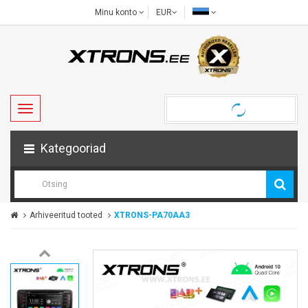
Minu konto
EUR
Kategooriad
Arhiveeritud tooted
XTRONS-PA70AA3