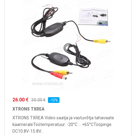
26.00 €
30.00 €
-13%
XTRONS TXREA
XTRONS TXREA Video saatja ja vastuvõtja tahavaate
kaameraleTöötemperatuur: -20°C ... +65°CTööpinge:
DC10.8V-15.8V...