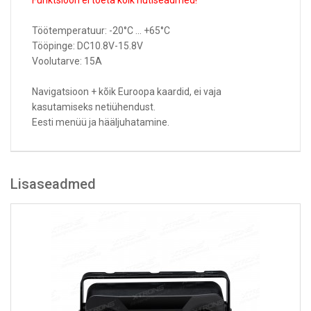
Funktsioon ei toeta kõik nutiseadmed!
Töötemperatuur: -20°C ... +65°C
Tööpinge: DC10.8V-15.8V
Voolutarve: 15A
Navigatsioon + kõik Euroopa kaardid, ei vaja
kasutamiseks netiühendust.
Eesti menüü ja hääljuhatamine.
Lisaseadmed