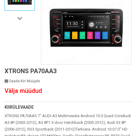
XTRONS PA70AA3
Saada Kiri Müüjale
Välja müüdud
KIIRÜLEVAADE
XTRONS PA70AA3 7" AUDI A3 Multimeedia Android 10.0 Quad-CoreAudi
A3 8P (2003-2012), A3 8P1 3-door Hatchback (2003-2012), Audi S3 8P
(2006-2012), RS3 Sportback (2011-2012)Tarkvara: Android 10.07.0" HD
mahutundlik ekraan 1024*600px, Gorilla GlassProtsessor RK-PX30 Quad