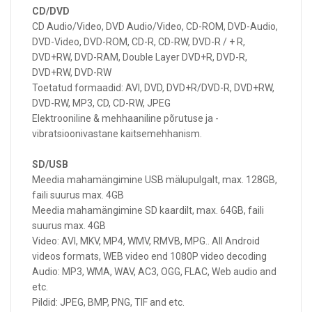
CD/DVD
CD Audio/Video, DVD Audio/Video, CD-ROM, DVD-Audio,
DVD-Video, DVD-ROM, CD-R, CD-RW, DVD-R / + R,
DVD+RW, DVD-RAM, Double Layer DVD+R, DVD-R,
DVD+RW, DVD-RW
Toetatud formaadid: AVI, DVD, DVD+R/DVD-R, DVD+RW,
DVD-RW, MP3, CD, CD-RW, JPEG
Elektrooniline & mehhaaniline põrutuse ja -
vibratsioonivastane kaitsemehhanism.
SD/USB
Meedia mahamängimine USB mälupulgalt, max. 128GB,
faili suurus max. 4GB
Meedia mahamängimine SD kaardilt, max. 64GB, faili
suurus max. 4GB
Video: AVI, MKV, MP4, WMV, RMVB, MPG.. All Android
videos formats, WEB video end 1080P video decoding
Audio: MP3, WMA, WAV, AC3, OGG, FLAC, Web audio and
etc.
Pildid: JPEG, BMP, PNG, TIF and etc.