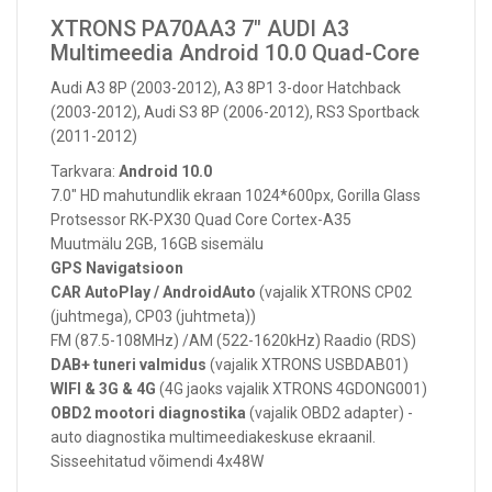
XTRONS PA70AA3 7" AUDI A3
Multimeedia Android 10.0 Quad-Core
Audi A3 8P (2003-2012), A3 8P1 3-door Hatchback
(2003-2012), Audi S3 8P (2006-2012), RS3 Sportback
(2011-2012)
Tarkvara:
Android 10.0
7.0" HD mahutundlik ekraan 1024*600px, Gorilla Glass
Protsessor RK-PX30 Quad Core Cortex-A35
Muutmälu 2GB, 16GB sisemälu
GPS Navigatsioon
CAR AutoPlay / AndroidAuto
(vajalik XTRONS CP02
(juhtmega), CP03 (juhtmeta))
FM (87.5-108MHz) /AM (522-1620kHz) Raadio (RDS)
DAB+ tuneri valmidus
(vajalik XTRONS USBDAB01)
WIFI & 3G & 4G
(4G jaoks vajalik XTRONS 4GDONG001)
OBD2 mootori diagnostika
(vajalik OBD2 adapter) -
auto diagnostika multimeediakeskuse ekraanil.
Sisseehitatud võimendi 4x48W