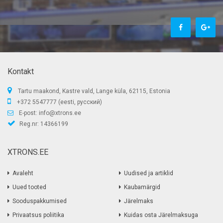
Kontakt
Tartu maakond, Kastre vald, Lange küla, 62115, Estonia
+372 5547777 (eesti, русский)
E-post:
info@xtrons.ee
Reg.nr: 14366199
XTRONS.EE
Avaleht
Uudised ja artiklid
Uued tooted
Kaubamärgid
Sooduspakkumised
Järelmaks
Privaatsus poliitika
Kuidas osta Järelmaksuga