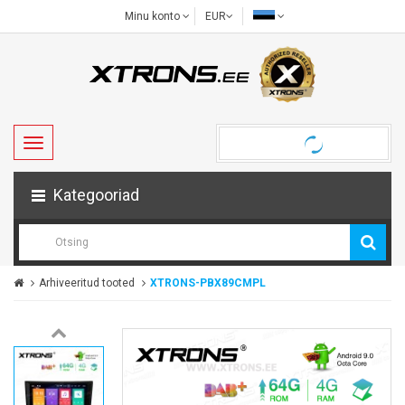
Minu konto
EUR
Kategooriad
Arhiveeritud tooted
XTRONS-PBX89CMPL