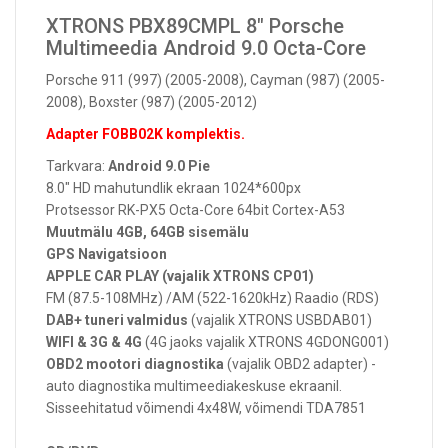
XTRONS PBX89CMPL 8" Porsche
Multimeedia Android 9.0 Octa-Core
Porsche 911 (997) (2005-2008), Cayman (987) (2005-
2008), Boxster (987) (2005-2012)
Adapter FOBB02K komplektis.
Tarkvara:
Android 9.0 Pie
8.0" HD mahutundlik ekraan 1024*600px
Protsessor RK-PX5 Octa-Core 64bit Cortex-A53
Muutmälu 4GB, 64GB sisemälu
GPS Navigatsioon
APPLE CAR PLAY (vajalik XTRONS CP01)
FM (87.5-108MHz) /AM (522-1620kHz) Raadio (RDS)
DAB+ tuneri valmidus
(vajalik XTRONS USBDAB01)
WIFI & 3G & 4G
(4G jaoks vajalik XTRONS 4GDONG001)
OBD2 mootori diagnostika
(vajalik OBD2 adapter) -
auto diagnostika multimeediakeskuse ekraanil.
Sisseehitatud võimendi 4x48W, võimendi TDA7851