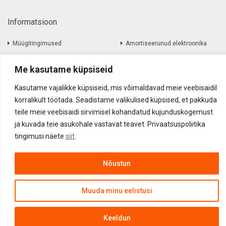
Informatsioon
Müügitingimused
Amortiseerunud elektroonika
Kohaletoimetamine
Kauba tagastamine
Me kasutame küpsiseid
Firmast
Kontakt
Kasutame vajalikke küpsiseid, mis võimaldavad meie veebisaidil
korralikult töötada. Seadistame valikulised küpsised, et pakkuda
teile meie veebisaidi sirvimisel kohandatud kujunduskogemust
Akustika Grupp OÜ ©
2017
-
2026
ja kuvada teie asukohale vastavat teavet. Privaatsuspoliitika
tingimusi näete
siit
.
Nõustun
Muuda minu eelistusi
Keeldun