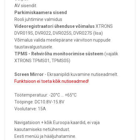
AV sisendit
Parkimiskaamera sisend
Rooli juhtimine valmidus
Videoregistraatori ühenduse võimalus
XTRONS
DVR019S, DVR022, DVR025S, DVR027S (lisa)
Võimalus valida meelepärane värvitoon nuppude
taustavalgustusele.
TPMS - Rehvirõhu monitoorimise süsteem
(vajalik
XTRONS TPMS01, TPMS05)
Screen Mirror
- Ekraanipildi kuvamine nutiseadmelt.
Funktsioon ei toeta kõik nutiseadmed!
Töötemperatuur: -20°C ... +65°C
Tööpinge: DC10.8V-15.8V
Voolutarve: 15A
Navigatsioon + kõik Euroopa kaardid, ei vaja
kasutamiseks netiühendust.
Eesti menüü ja hääljuhatamine.