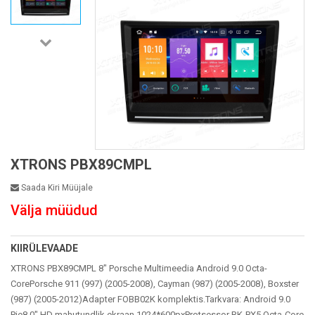
XTRONS PBX89CMPL
Saada Kiri Müüjale
Välja müüdud
KIIRÜLEVAADE
XTRONS PBX89CMPL 8" Porsche Multimeedia Android 9.0 Octa-
CorePorsche 911 (997) (2005-2008), Cayman (987) (2005-2008), Boxster
(987) (2005-2012)Adapter FOBB02K komplektis.Tarkvara: Android 9.0
Pie8.0" HD mahutundlik ekraan 1024*600pxProtsessor RK-PX5 Octa-Core