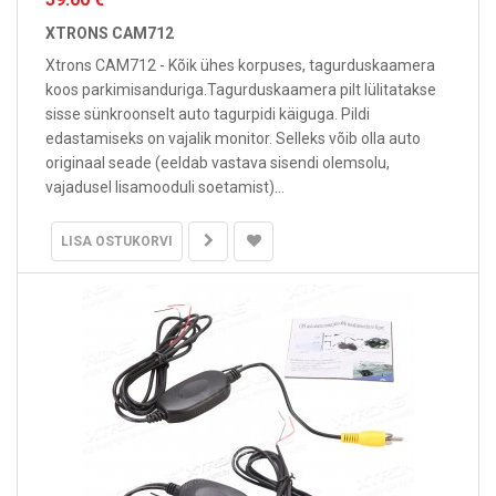
XTRONS CAM712
Xtrons CAM712 - Kõik ühes korpuses, tagurduskaamera
koos parkimisanduriga.Tagurduskaamera pilt lülitatakse
sisse sünkroonselt auto tagurpidi käiguga. Pildi
edastamiseks on vajalik monitor. Selleks võib olla auto
originaal seade (eeldab vastava sisendi olemsolu,
vajadusel lisamooduli soetamist)...
LISA OSTUKORVI