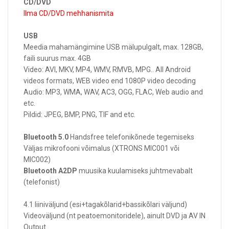
CD/DVD
Ilma CD/DVD mehhanismita
USB
Meedia mahamängimine USB mälupulgalt, max. 128GB,
faili suurus max. 4GB
Video: AVI, MKV, MP4, WMV, RMVB, MPG.. All Android
videos formats, WEB video end 1080P video decoding
Audio: MP3, WMA, WAV, AC3, OGG, FLAC, Web audio and
etc.
Pildid: JPEG, BMP, PNG, TIF and etc.
Bluetooth 5.0
Handsfree telefonikõnede tegemiseks
Väljas mikrofooni võimalus (XTRONS MIC001 või
MIC002)
Bluetooth A2DP
muusika kuulamiseks juhtmevabalt
(telefonist)
4.1 liiniväljund (esi+tagakõlarid+bassikõlari väljund)
Videoväljund (nt peatoemonitoridele), ainult DVD ja AV IN
Output