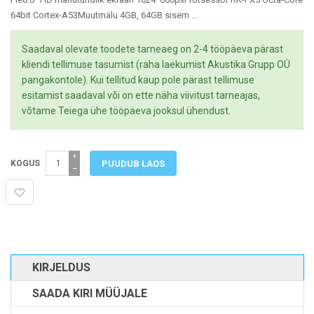
64bit Cortex-A53Muutmälu 4GB, 64GB sisem ...
Saadaval olevate toodete tarneaeg on 2-4 tööpäeva pärast
kliendi tellimuse tasumist (raha laekumist Akustika Grupp OÜ
pangakontole). Kui tellitud kaup pole pärast tellimuse
esitamist saadaval või on ette näha viivitust tarneajas,
võtame Teiega ühe tööpäeva jooksul ühendust.
+
KOGUS
−
KIRJELDUS
SAADA KIRI MÜÜJALE