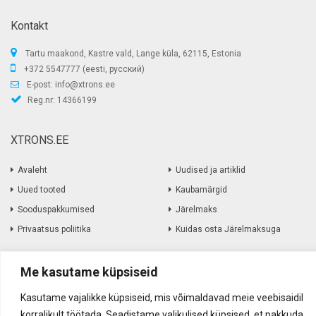
Kontakt
Tartu maakond, Kastre vald, Lange küla, 62115, Estonia
+372 5547777 (eesti, русский)
E-post:
info@xtrons.ee
Reg.nr: 14366199
XTRONS.EE
Avaleht
Uudised ja artiklid
Uued tooted
Kaubamärgid
Sooduspakkumised
Järelmaks
Privaatsus poliitika
Kuidas osta Järelmaksuga
Me kasutame küpsiseid
Informatsioon
Kasutame vajalikke küpsiseid, mis võimaldavad meie veebisaidil
Müügitingimused
Amortiseerunud elektroonika
korralikult töötada. Seadistame valikulised küpsised, et pakkuda