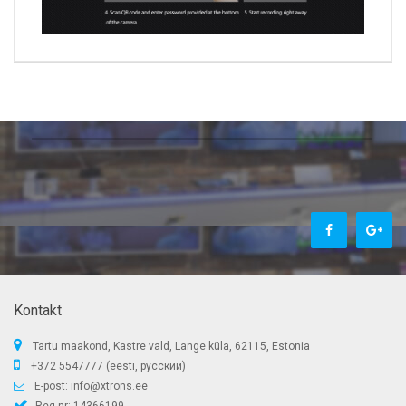
Kontakt
Tartu maakond, Kastre vald, Lange küla, 62115, Estonia
+372 5547777 (eesti, русский)
E-post:
info@xtrons.ee
Reg.nr: 14366199