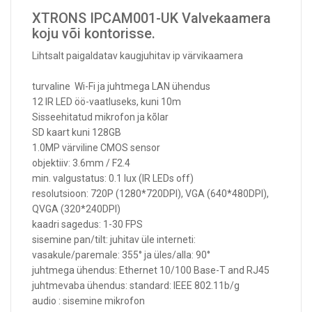
XTRONS IPCAM001-UK Valvekaamera
koju või kontorisse.
Lihtsalt paigaldatav kaugjuhitav ip värvikaamera
turvaline Wi-Fi ja juhtmega LAN ühendus
12 IR LED öö-vaatluseks, kuni 10m
Sisseehitatud mikrofon ja kõlar
SD kaart kuni 128GB
1.0MP värviline CMOS sensor
objektiiv: 3.6mm / F2.4
min. valgustatus: 0.1 lux (IR LEDs off)
resolutsioon: 720P (1280*720DPI), VGA (640*480DPI),
QVGA (320*240DPI)
kaadri sagedus: 1-30 FPS
sisemine pan/tilt: juhitav üle interneti:
vasakule/paremale: 355° ja üles/alla: 90°
juhtmega ühendus: Ethernet 10/100 Base-T and RJ45
juhtmevaba ühendus: standard: IEEE 802.11b/g
audio : sisemine mikrofon