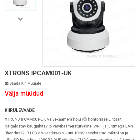
XTRONS IPCAM001-UK
Saada Kiri Müüjale
Välja müüdud
KIIRÜLEVAADE
XTRONS IPCAM001-UK Valvekaamera koju või kontorisse.Lihtsalt
paigaldatav kaugjuhitav ip värvikaameraturvaline Wi-Fi ja juhtmega LAN
ühendus12 IR LED öö-vaatluseks, kuni 10mSisseehitatud mikrofon ja
kõlarSD kaart kuni 128GB1.0MP värviline CMOS sensorobjektiiv: 3.6mm /