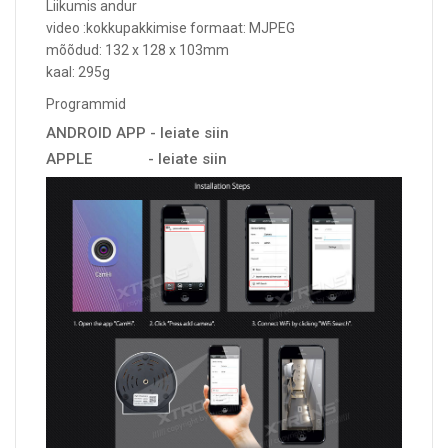
Liikumis andur
video :kokkupakkimise formaat: MJPEG
mõõdud: 132 x 128 x 103mm
kaal: 295g
Programmid
ANDROID APP -
leiate siin
APPLE -
leiate siin