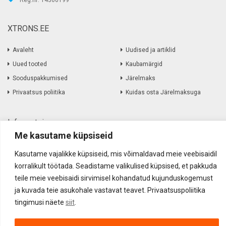
XTRONS.EE
Avaleht
Uudised ja artiklid
Uued tooted
Kaubamärgid
Sooduspakkumised
Järelmaks
Privaatsus poliitika
Kuidas osta Järelmaksuga
Informatsioon
Me kasutame küpsiseid
Müügitingimused
Amortiseerunud elektroonika
Kasutame vajalikke küpsiseid, mis võimaldavad meie veebisaidil
Kohaletoimetamine
Kauba tagastamine
korralikult töötada. Seadistame valikulised küpsised, et pakkuda
Firmast
teile meie veebisaidi sirvimisel kohandatud kujunduskogemust
Kontakt
ja kuvada teie asukohale vastavat teavet. Privaatsuspoliitika
tingimusi näete
siit
.
Akustika Grupp OÜ ©
2017
-
2026