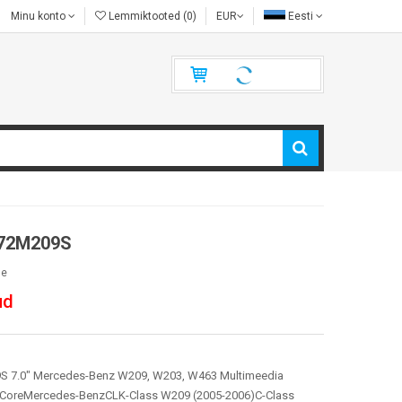
Minu konto
Lemmiktooted (0)
EUR
Eesti
72M209S
le
ud
 7.0" Mercedes-Benz W209, W203, W463 Multimeedia
a-CoreMercedes-BenzCLK-Class W209 (2005-2006)C-Class