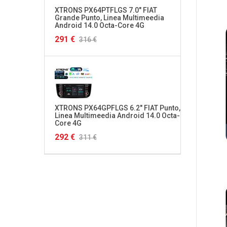
XTRONS PX64PTFLGS 7.0" FIAT
XTRON
Grande Punto, Linea Multimeedia
Multim
Android 14.0 Octa-Core 4G
4G HD
291 €
320 €
316 €
XTRONS PX64GPFLGS 6.2" FIAT Punto,
XTRON
Linea Multimeedia Android 14.0 Octa-
S3, RS
Core 4G
Octa-
292 €
349 €
311 €