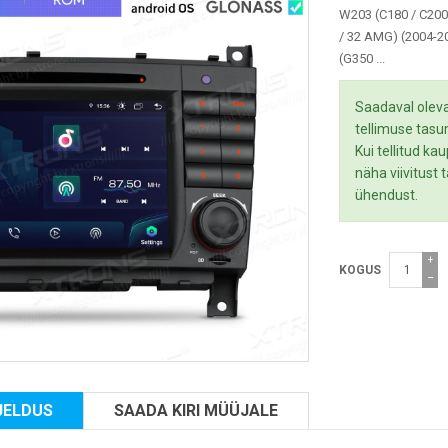
W203 (C180 / C200 
/ 32 AMG) (2004-2
(G350 ...
Saadaval oleva
tellimuse tasu
Kui tellitud ka
näha viivitust
ühendust.
+
KOGUS
−
JELDUS
SAADA KIRI MÜÜJALE