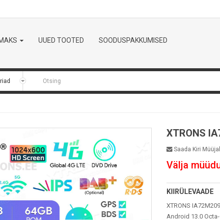
LMAKS
UUED TOOTED
SOODUSPAKKUMISED
XTRONS IA
Saada Kiri Müüja
Välja müüd
KIIRÜLEVAADE
XTRONS IA72M209S
Android 13.0 Oct