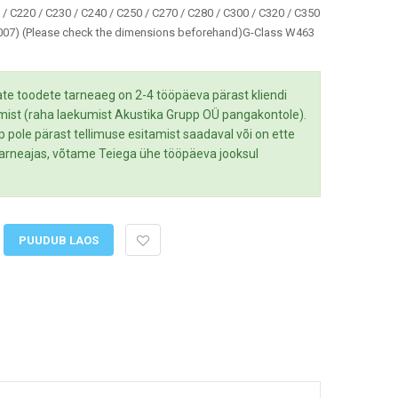
/ C220 / C230 / C240 / C250 / C270 / C280 / C300 / C320 / C350
007) (Please check the dimensions beforehand)G-Class W463
te toodete tarneaeg on 2-4 tööpäeva pärast kliendi
mist (raha laekumist Akustika Grupp OÜ pangakontole).
up pole pärast tellimuse esitamist saadaval või on ette
 tarneajas, võtame Teiega ühe tööpäeva jooksul