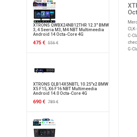
XT
Oc
Mer
XTRONS QWBX24NB12THR 12.3" BMW
XTRON
CLK-
3, 4 Seeria M3, M4 NBT Multimeedia
Multi
Android 14 Octa-Core 4G
4G
C-Cl
475 €
282 €
chec
556 €
G-Cl
XTRONS QLB14X5NBTL 10.25"x2 BMW
XTRON
X5 F15, X6 F16 NBT Multimeedia
Multi
Android 14.0 Octa-Core 4G
4G
690 €
290 €
789 €