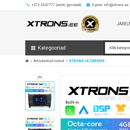
+372 5547777 (eesti, русский)
E-post: info@xtrons.ee
JÄRE
Kategooriad
Arhiveeritud tooted
XTRONS-IA72M209S