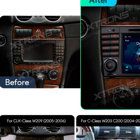
S TIQ742P 7.0" 2DIN
eedia Android 14.0 Octa Core
MI
385 €
S PX84AA3LHG 8.8" AUDI A3,
3 Multimeedia Android 14.0
Core 4G