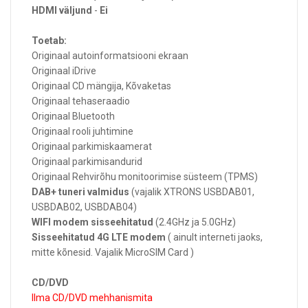
HDMI väljund
-
Ei
Toetab:
Originaal autoinformatsiooni ekraan
Originaal iDrive
Originaal CD mängija, Kõvaketas
Originaal tehaseraadio
Originaal Bluetooth
Originaal rooli juhtimine
Originaal parkimiskaamerat
Originaal parkimisandurid
Originaal Rehvirõhu monitoorimise süsteem (TPMS)
DAB+ tuneri valmidus
(vajalik XTRONS USBDAB01,
USBDAB02, USBDAB04)
WIFI modem sisseehitatud
(2.4GHz ja 5.0GHz)
Sisseehitatud 4G LTE modem
( ainult interneti jaoks,
mitte kõnesid. Vajalik MicroSIM Card )
CD/DVD
Ilma CD/DVD mehhanismita