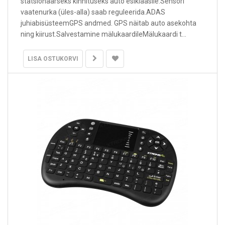
statsionaarseks kinnituseks auto esiklaasile.Sensori
vaatenurka (üles-alla) saab reguleerida.ADAS
juhiabisüsteemGPS andmed. GPS näitab auto asekohta
ning kiirust.Salvestamine mälukaardileMälukaardi t...
LISA OSTUKORVI