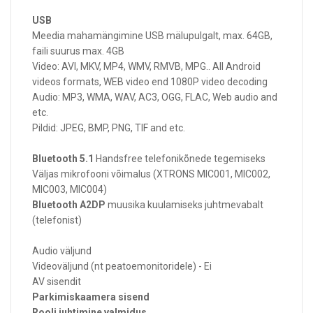
USB
Meedia mahamängimine USB mälupulgalt, max. 64GB,
faili suurus max. 4GB
Video: AVI, MKV, MP4, WMV, RMVB, MPG.. All Android
videos formats, WEB video end 1080P video decoding
Audio: MP3, WMA, WAV, AC3, OGG, FLAC, Web audio and
etc.
Pildid: JPEG, BMP, PNG, TIF and etc.
Bluetooth 5.1
Handsfree telefonikõnede tegemiseks
Väljas mikrofooni võimalus (XTRONS MIC001, MIC002,
MIC003, MIC004)
Bluetooth A2DP
muusika kuulamiseks juhtmevabalt
(telefonist)
Audio väljund
Videoväljund (nt peatoemonitoridele) - Ei
AV sisendit
Parkimiskaamera sisend
Rooli juhtimine valmidus