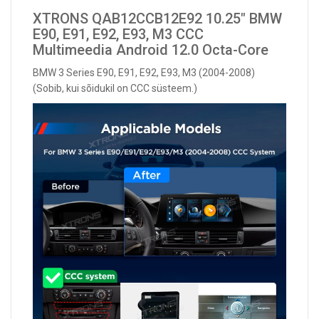
XTRONS QAB12CCB12E92 10.25" BMW
E90, E91, E92, E93, M3 CCC
Multimeedia Android 12.0 Octa-Core
BMW 3 Series E90, E91, E92, E93, M3 (2004-2008)
(Sobib, kui sõidukil on CCC süsteem.)