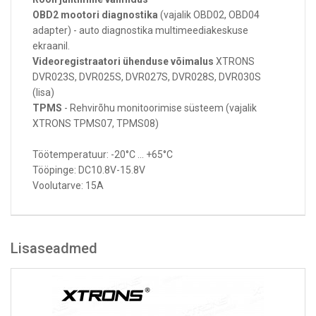
OBD2 mootori diagnostika
(vajalik OBD02, OBD04
adapter) - auto diagnostika multimeediakeskuse
ekraanil.
Videoregistraatori ühenduse võimalus
XTRONS
DVR023S, DVR025S, DVR027S, DVR028S, DVR030S
(lisa)
TPMS
- Rehvirõhu monitoorimise süsteem (vajalik
XTRONS TPMS07, TPMS08)
Töötemperatuur: -20°C ... +65°C
Tööpinge: DC10.8V-15.8V
Voolutarve: 15A
Lisaseadmed