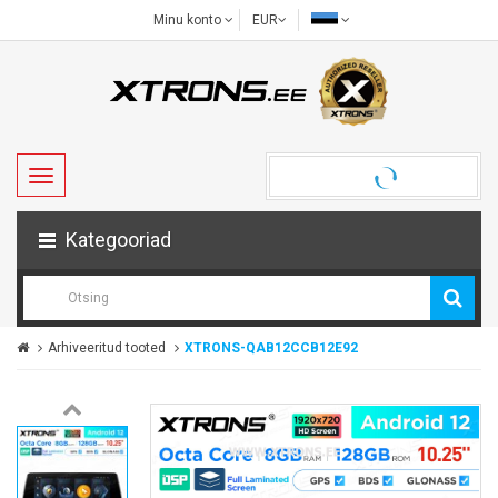
Minu konto
EUR
Kategooriad
Arhiveeritud tooted
XTRONS-QAB12CCB12E92