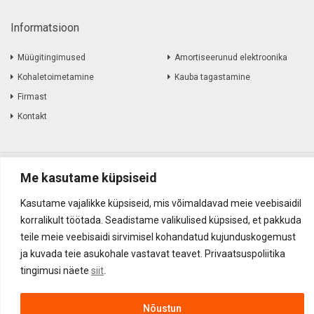
Informatsioon
Müügitingimused
Amortiseerunud elektroonika
Kohaletoimetamine
Kauba tagastamine
Firmast
Kontakt
Akustika Grupp OÜ ©
2017
-
2026
Me kasutame küpsiseid
Kasutame vajalikke küpsiseid, mis võimaldavad meie veebisaidil
korralikult töötada. Seadistame valikulised küpsised, et pakkuda
teile meie veebisaidi sirvimisel kohandatud kujunduskogemust
ja kuvada teie asukohale vastavat teavet. Privaatsuspoliitika
tingimusi näete
siit
.
Nõustun