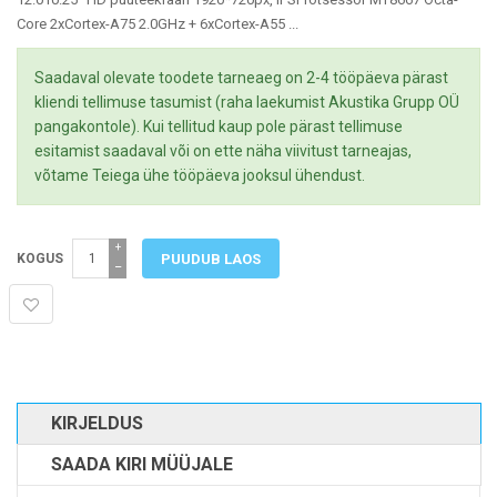
Core 2xCortex-A75 2.0GHz + 6xCortex-A55 ...
Saadaval olevate toodete tarneaeg on 2-4 tööpäeva pärast
kliendi tellimuse tasumist (raha laekumist Akustika Grupp OÜ
pangakontole). Kui tellitud kaup pole pärast tellimuse
esitamist saadaval või on ette näha viivitust tarneajas,
võtame Teiega ühe tööpäeva jooksul ühendust.
+
KOGUS
−
KIRJELDUS
SAADA KIRI MÜÜJALE