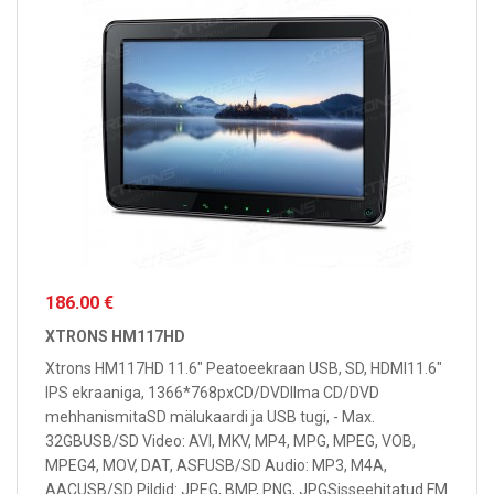
186.00 €
XTRONS HM117HD
Xtrons HM117HD 11.6" Peatoeekraan USB, SD, HDMI11.6"
IPS ekraaniga, 1366*768pxCD/DVDIlma CD/DVD
mehhanismitaSD mälukaardi ja USB tugi, - Max.
32GBUSB/SD Video: AVI, MKV, MP4, MPG, MPEG, VOB,
MPEG4, MOV, DAT, ASFUSB/SD Audio: MP3, M4A,
AACUSB/SD Pildid: JPEG, BMP, PNG, JPGSisseehitatud FM