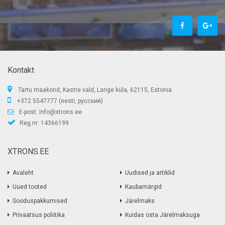
Kontakt
Tartu maakond, Kastre vald, Lange küla, 62115, Estonia
+372 5547777 (eesti, русский)
E-post:
info@xtrons.ee
Reg.nr: 14366199
XTRONS.EE
Avaleht
Uudised ja artiklid
Uued tooted
Kaubamärgid
Sooduspakkumised
Järelmaks
Privaatsus poliitika
Kuidas osta Järelmaksuga