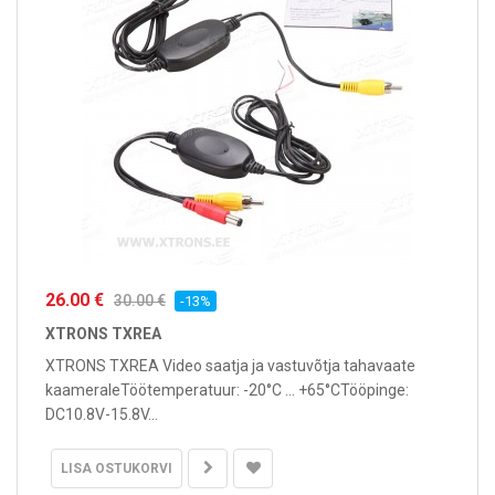
26.00 €
30.00 €
-13%
XTRONS TXREA
XTRONS TXREA Video saatja ja vastuvõtja tahavaate
kaameraleTöötemperatuur: -20°C ... +65°CTööpinge:
DC10.8V-15.8V...
LISA OSTUKORVI