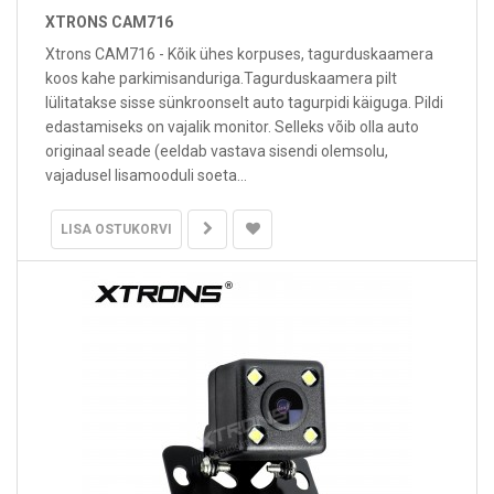
XTRONS CAM716
Xtrons CAM716 - Kõik ühes korpuses, tagurduskaamera
koos kahe parkimisanduriga.Tagurduskaamera pilt
lülitatakse sisse sünkroonselt auto tagurpidi käiguga. Pildi
edastamiseks on vajalik monitor. Selleks võib olla auto
originaal seade (eeldab vastava sisendi olemsolu,
vajadusel lisamooduli soeta...
LISA OSTUKORVI