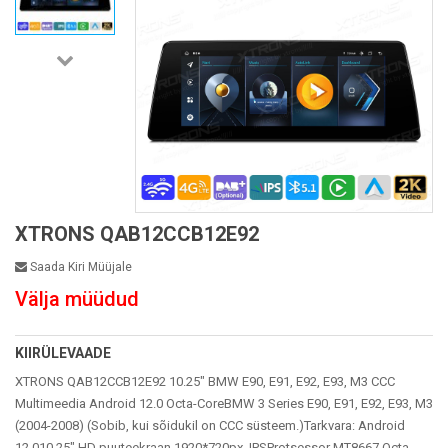
XTRONS QAB12CCB12E92
Saada Kiri Müüjale
Välja müüdud
KIIRÜLEVAADE
XTRONS QAB12CCB12E92 10.25" BMW E90, E91, E92, E93, M3 CCC
Multimeedia Android 12.0 Octa-CoreBMW 3 Series E90, E91, E92, E93, M3
(2004-2008) (Sobib, kui sõidukil on CCC süsteem.)Tarkvara: Android
12.010.25" HD puuteekraan 1920*720px, IPSProtsessor MT8667 Octa-