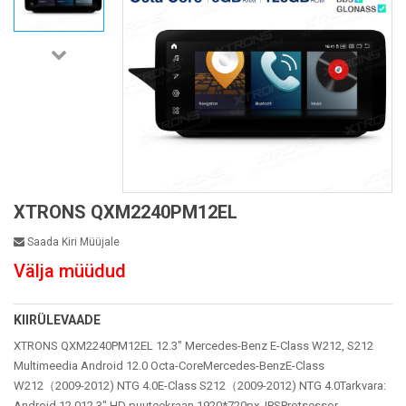
XTRONS QXM2240PM12EL
Saada Kiri Müüjale
Välja müüdud
KIIRÜLEVAADE
XTRONS QXM2240PM12EL 12.3" Mercedes-Benz E-Class W212, S212
Multimeedia Android 12.0 Octa-CoreMercedes-BenzE-Class
W212（2009-2012) NTG 4.0E-Class S212（2009-2012) NTG 4.0Tarkvara:
Android 12.012.3" HD puuteekraan 1920*720px, IPSProtsessor