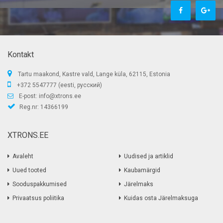
Kontakt
Tartu maakond, Kastre vald, Lange küla, 62115, Estonia
+372 5547777 (eesti, русский)
E-post:
info@xtrons.ee
Reg.nr: 14366199
XTRONS.EE
Avaleht
Uudised ja artiklid
Uued tooted
Kaubamärgid
Sooduspakkumised
Järelmaks
Privaatsus poliitika
Kuidas osta Järelmaksuga