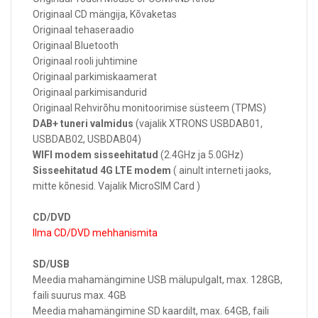
Originaal CD mängija, Kõvaketas
Originaal tehaseraadio
Originaal Bluetooth
Originaal rooli juhtimine
Originaal parkimiskaamerat
Originaal parkimisandurid
Originaal Rehvirõhu monitoorimise süsteem (TPMS)
DAB+ tuneri valmidus
(vajalik XTRONS USBDAB01,
USBDAB02, USBDAB04)
WIFI modem sisseehitatud
(2.4GHz ja 5.0GHz)
Sisseehitatud 4G LTE modem
( ainult interneti jaoks,
mitte kõnesid. Vajalik MicroSIM Card )
CD/DVD
Ilma CD/DVD mehhanismita
SD/USB
Meedia mahamängimine USB mälupulgalt, max. 128GB,
faili suurus max. 4GB
Meedia mahamängimine SD kaardilt, max. 64GB, faili