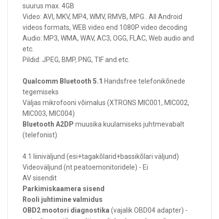
suurus max. 4GB
Video: AVI, MKV, MP4, WMV, RMVB, MPG.. All Android
videos formats, WEB video end 1080P video decoding
Audio: MP3, WMA, WAV, AC3, OGG, FLAC, Web audio and
etc.
Pildid: JPEG, BMP, PNG, TIF and etc.
Qualcomm Bluetooth 5.1
Handsfree telefonikõnede
tegemiseks
Väljas mikrofooni võimalus (XTRONS MIC001, MIC002,
MIC003, MIC004)
Bluetooth A2DP
muusika kuulamiseks juhtmevabalt
(telefonist)
4.1 liiniväljund (esi+tagakõlarid+bassikõlari väljund)
Videoväljund (nt peatoemonitoridele) - Ei
AV sisendit
Parkimiskaamera sisend
Rooli juhtimine valmidus
OBD2 mootori diagnostika
(vajalik OBD04 adapter) -