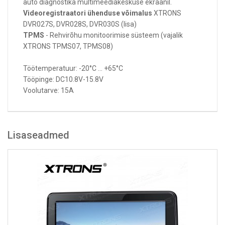
auto diagnostika multimeediakeskuse ekraanil.
Videoregistraatori ühenduse võimalus
XTRONS
DVR027S, DVR028S, DVR030S (lisa)
TPMS
- Rehvirõhu monitoorimise süsteem (vajalik
XTRONS TPMS07, TPMS08)
Töötemperatuur: -20°C ... +65°C
Tööpinge: DC10.8V-15.8V
Voolutarve: 15A
Lisaseadmed