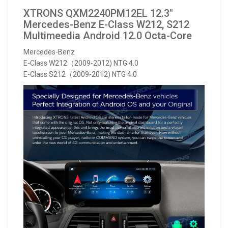
XTRONS QXM2240PM12EL 12.3"
Mercedes-Benz E-Class W212, S212
Multimeedia Android 12.0 Octa-Core
Mercedes-Benz
E-Class W212（2009-2012) NTG 4.0
E-Class S212（2009-2012) NTG 4.0