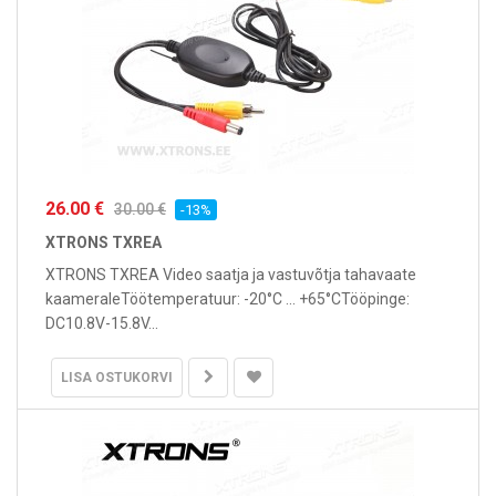
26.00 €
30.00 €
-13%
XTRONS TXREA
XTRONS TXREA Video saatja ja vastuvõtja tahavaate
kaameraleTöötemperatuur: -20°C ... +65°CTööpinge:
DC10.8V-15.8V...
LISA OSTUKORVI