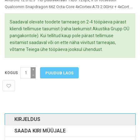
Qualcomm Snapdragon 662 Octa-Core 4xCortex-A73 2.0GHz + 4xCort ...
Saadaval olevate toodete tarneaeg on 2-4 tööpäeva pärast
kliendi tellimuse tasumist (raha laekumist Akustika Grupp OÜ
pangakontole). Kui tellitud kaup pole pärast tellimuse
esitamist saadaval või on ette näha viivitust tarneajas,
võtame Teiega ühe tööpäeva jooksul ühendust.
+
KOGUS
−
KIRJELDUS
SAADA KIRI MÜÜJALE