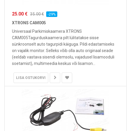
25.00 €
35.00 €
-29%
XTRONS CAM005
Universaal Parkimiskaamera XTRONS
CAM005Tagurduskaamera pilt lülitatakse sisse
sünkroonselt auto tagurpidi käiguga. Pildi edastamiseks
on vajalik monitor. Selleks võib olla auto originaal seade
(eeldab vastava sisendi olemsolu, vajadusel lisamooduli
soetamist), multimeedia keskus või lisamon...
LISA OSTUKORVI