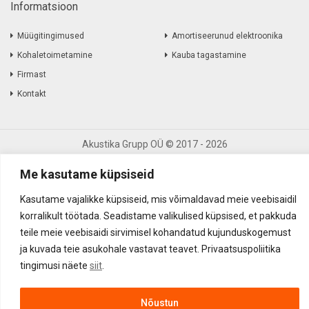
Informatsioon
Müügitingimused
Amortiseerunud elektroonika
Kohaletoimetamine
Kauba tagastamine
Firmast
Kontakt
Akustika Grupp OÜ ©
2017
-
2026
Me kasutame küpsiseid
Kasutame vajalikke küpsiseid, mis võimaldavad meie veebisaidil
korralikult töötada. Seadistame valikulised küpsised, et pakkuda
teile meie veebisaidi sirvimisel kohandatud kujunduskogemust
ja kuvada teie asukohale vastavat teavet. Privaatsuspoliitika
tingimusi näete
siit
.
Nõustun