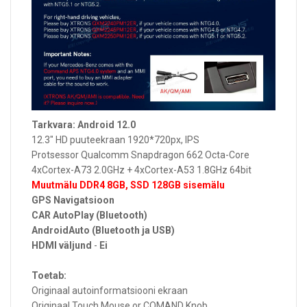
Tarkvara: Android 12.0
12.3" HD puuteekraan 1920*720px, IPS
Protsessor Qualcomm Snapdragon 662 Octa-Core
4xCortex-A73 2.0GHz + 4xCortex-A53 1.8GHz 64bit
Muutmälu DDR4 8GB, SSD 128GB sisemälu
GPS Navigatsioon
CAR AutoPlay (Bluetooth)
AndroidAuto (
Bluetooth ja
USB)
HDMI väljund
-
Ei
Toetab:
Originaal autoinformatsiooni ekraan
Originaal Touch Mouse or COMAND Knob