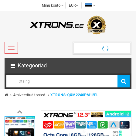
Minu konto
EUR
Kategooriad
Arhiveeritud tooted
XTRONS-QXM2240PM12EL