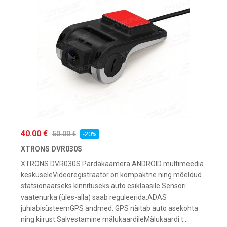
40.00 €
50.00 €
-20%
XTRONS DVR030S
XTRONS DVR030S Pardakaamera ANDROID multimeedia
keskuseleVideoregistraator on kompaktne ning mõeldud
statsionaarseks kinnituseks auto esiklaasile.Sensori
vaatenurka (üles-alla) saab reguleerida.ADAS
juhiabisüsteemGPS andmed. GPS näitab auto asekohta
ning kiirust.Salvestamine mälukaardileMälukaardi t...