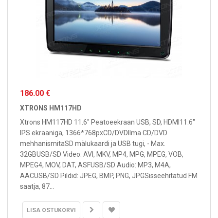
186.00 €
XTRONS HM117HD
Xtrons HM117HD 11.6" Peatoeekraan USB, SD, HDMI11.6"
IPS ekraaniga, 1366*768pxCD/DVDIlma CD/DVD
mehhanismitaSD mälukaardi ja USB tugi, - Max.
32GBUSB/SD Video: AVI, MKV, MP4, MPG, MPEG, VOB,
MPEG4, MOV, DAT, ASFUSB/SD Audio: MP3, M4A,
AACUSB/SD Pildid: JPEG, BMP, PNG, JPGSisseehitatud FM
saatja, 87...
LISA OSTUKORVI