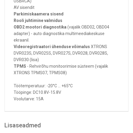
USBRCA)
AV sisendit
Parkimiskaamera sisend
Rooli juhtimine valmidus
OBD2 mootori diagnostika
(vajalik OBD02, OBD04
adapter) - auto diagnostika multimeediakeskuse
ekraanil.
Videoregistraatori ühenduse võimalus
XTRONS
DVR023S, DVR025S, DVR027S, DVR028, DVR028S,
DVR030 (lisa)
TPMS
- Rehvirõhu monitoorimise süsteem (vajalik
XTRONS TPMS07, TPMS08)
Töötemperatuur: -20°C ... +65°C
Tööpinge: DC10.8V-15.8V
Voolutarve: 15A
Lisaseadmed