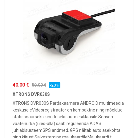
40.00 €
50.00 €
-20%
XTRONS DVR030S
XTRONS DVR030S Pardakaamera ANDROID multimeedia
keskuseleVideoregistraator on kompaktne ning mõeldud
statsionaarseks kinnituseks auto esiklaasile.Sensori
vaatenurka (üles-alla) saab reguleerida.ADAS
juhiabisüsteemGPS andmed. GPS näitab auto asekohta
ning kiirust.Salvestamine mälukaardileMälukaardi t...