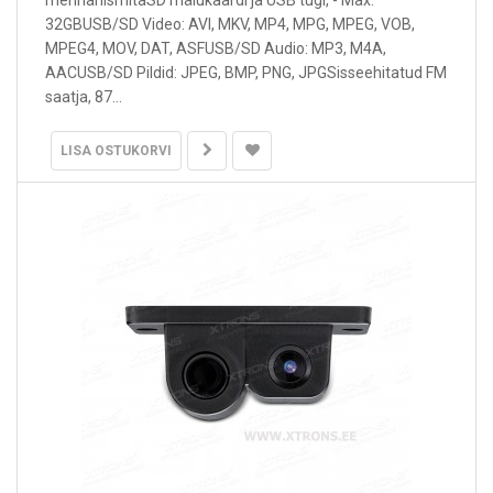
mehhanismitaSD mälukaardi ja USB tugi, - Max.
32GBUSB/SD Video: AVI, MKV, MP4, MPG, MPEG, VOB,
MPEG4, MOV, DAT, ASFUSB/SD Audio: MP3, M4A,
AACUSB/SD Pildid: JPEG, BMP, PNG, JPGSisseehitatud FM
saatja, 87...
LISA OSTUKORVI