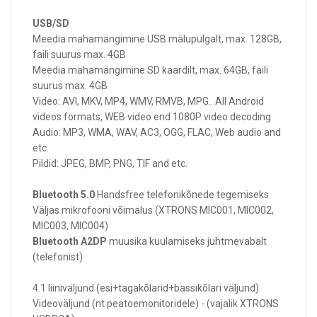
USB/SD
Meedia mahamängimine USB mälupulgalt, max. 128GB,
faili suurus max. 4GB
Meedia mahamängimine SD kaardilt, max. 64GB, faili
suurus max. 4GB
Video: AVI, MKV, MP4, WMV, RMVB, MPG.. All Android
videos formats, WEB video end 1080P video decoding
Audio: MP3, WMA, WAV, AC3, OGG, FLAC, Web audio and
etc.
Pildid: JPEG, BMP, PNG, TIF and etc.
Bluetooth 5.0
Handsfree telefonikõnede tegemiseks
Väljas mikrofooni võimalus (XTRONS MIC001, MIC002,
MIC003, MIC004)
Bluetooth A2DP
muusika kuulamiseks juhtmevabalt
(telefonist)
4.1 liiniväljund (esi+tagakõlarid+bassikõlari väljund)
Videoväljund (nt peatoemonitoridele) - (vajalik XTRONS