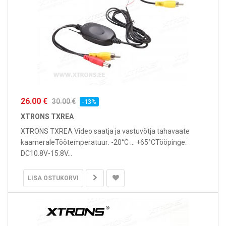
26.00 €
30.00 €
-13%
XTRONS TXREA
XTRONS TXREA Video saatja ja vastuvõtja tahavaate
kaameraleTöötemperatuur: -20°C ... +65°CTööpinge:
DC10.8V-15.8V...
LISA OSTUKORVI