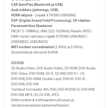
CAR AutoPlay (Bluetooth ja USB)
AndroidAuto (juhtmega, USB)
HDMI väljund
- (vajalik XTRONS USBHDMI)
DSP (Digital Sound Field Processing), 30-ribaline
Parameetriline Ekvalaiser
FM (87.5-108MHz) /AM (522-1620kHz) Raadio (RDS)
DAB+ tuneri valmidus (vajalik XTRONS USBDAB01,
USBDAB02, USBDAB03)
WIFI modem sisseehitatud
(2.4GHz ja 5.0GHz)
Sisseehitatud võimendi 4x45W
CD/DVD
CD Audio/Video, DVD Audio/Video, CD-ROM, DVD-Audio,
DVD-Video, DVD-ROM, CD-R, CD-RW, DVD-R / + R,
DVD+RW, DVD-RAM, Double Layer DVD+R, DVD-R,
DVD+RW, DVD-RW
Toetatud formaadid: AVI, DVD, DVD+R/DVD-R, DVD+RW,
DVD-RW, MP3, CD, CD-RW, JPEG
Elektrooniline & mehhaaniline põrutuse ja -
vibratsioonivastane kaitsemehhanism.