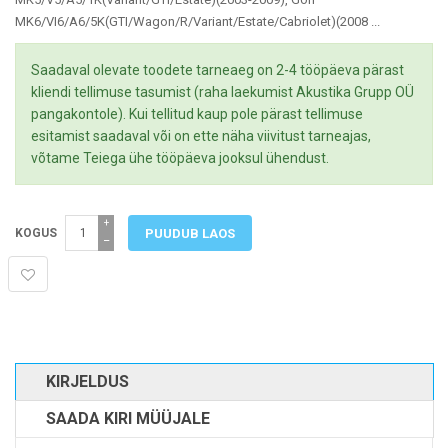
MK6/VI6/A6/5K(GTI/Wagon/R/Variant/Estate/Cabriolet)(2008 ...
Saadaval olevate toodete tarneaeg on 2-4 tööpäeva pärast
kliendi tellimuse tasumist (raha laekumist Akustika Grupp OÜ
pangakontole). Kui tellitud kaup pole pärast tellimuse
esitamist saadaval või on ette näha viivitust tarneajas,
võtame Teiega ühe tööpäeva jooksul ühendust.
+
KOGUS
−
KIRJELDUS
SAADA KIRI MÜÜJALE