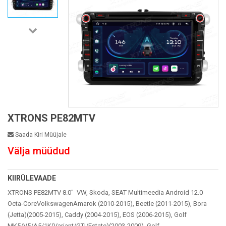
XTRONS PE82MTV
Saada Kiri Müüjale
Välja müüdud
KIIRÜLEVAADE
XTRONS PE82MTV 8.0" VW, Skoda, SEAT Multimeedia Android 12.0
Octa-CoreVolkswagenAmarok (2010-2015), Beetle (2011-2015), Bora
(Jetta)(2005-2015), Caddy (2004-2015), EOS (2006-2015), Golf
MK5/V5/A5/1K(Variant/GTI/Estate)(2003-2009), Golf