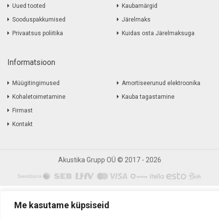
Uued tooted
Kaubamärgid
Sooduspakkumised
Järelmaks
Privaatsus poliitika
Kuidas osta Järelmaksuga
Informatsioon
Müügitingimused
Amortiseerunud elektroonika
Kohaletoimetamine
Kauba tagastamine
Firmast
Kontakt
Akustika Grupp OÜ ©
2017
-
2026
Me kasutame küpsiseid