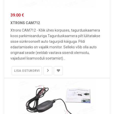
39.00 €
XTRONS CAM712
Xtrons CAM712 - Kõik ühes korpuses, tagurduskaamera
koos parkimisanduriga.Tagurduskaamera pilt lülitatakse
sisse sünkroonselt auto tagurpidi käiguga. Pildi
edastamiseks on vajalik monitor. Selleks võib olla auto
originaal seade (eeldab vastava sisendi olemsolu,
vajadusel lisamooduli soetamist)...
LISA OSTUKORVI