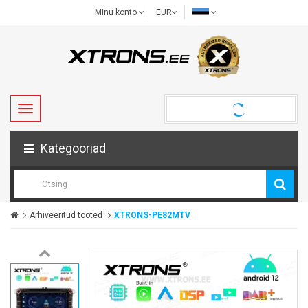
Minu konto
EUR
Kategooriad
Arhiveeritud tooted
XTRONS-PE82MTV