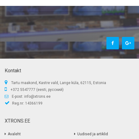
Kontakt
Tartu maakond, Kastre vald, Lange küla, 62115, Estonia
+372 5547777 (eesti, русский)
E-post:
info@xtrons.ee
Reg.nr: 14366199
XTRONS.EE
Avaleht
Uudised ja artiklid