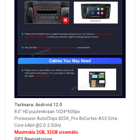
Tarkvara: Android 12.0
8.0" HD puuteekraan 1024*600px
Protsessor AutoChips 825X_Pro 8xCortex-A53 Octa-
Core 64bit @2.0-2.5GHz
Muutmälu 2GB, 32GB sisemälu
GPS Navigatsioon