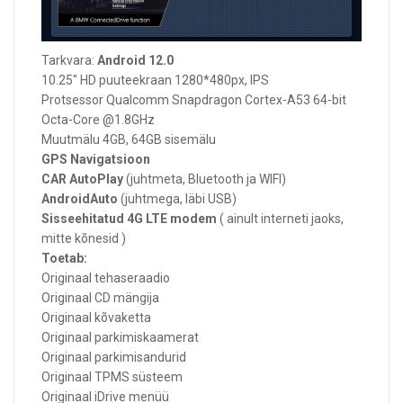
Tarkvara:
Android 12.0
10.25" HD puuteekraan 1280*480px, IPS
Protsessor Qualcomm Snapdragon Cortex-A53 64-bit
Octa-Core @1.8GHz
Muutmälu 4GB, 64GB sisemälu
GPS Navigatsioon
CAR AutoPlay
(juhtmeta, Bluetooth ja WIFI)
AndroidAuto
(juhtmega, läbi USB)
Sisseehitatud 4G LTE modem
( ainult interneti jaoks,
mitte kõnesid )
Toetab:
Originaal tehaseraadio
Originaal CD mängija
Originaal kõvaketta
Originaal parkimiskaamerat
Originaal parkimisandurid
Originaal TPMS süsteem
Originaal iDrive menüü