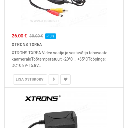
26.00 €
30.00 €
-13%
XTRONS TXREA
XTRONS TXREA Video saatja ja vastuvõtja tahavaate
kaameraleTöötemperatuur: -20°C ... +65°CTööpinge:
DC10.8V-15.8V...
LISA OSTUKORVI