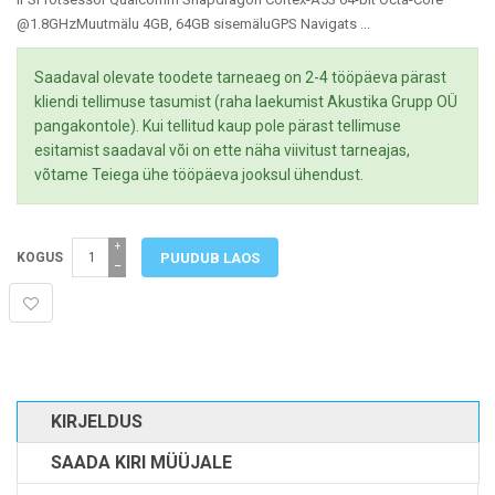
@1.8GHzMuutmälu 4GB, 64GB sisemäluGPS Navigats ...
Saadaval olevate toodete tarneaeg on 2-4 tööpäeva pärast
kliendi tellimuse tasumist (raha laekumist Akustika Grupp OÜ
pangakontole). Kui tellitud kaup pole pärast tellimuse
esitamist saadaval või on ette näha viivitust tarneajas,
võtame Teiega ühe tööpäeva jooksul ühendust.
+
KOGUS
−
KIRJELDUS
SAADA KIRI MÜÜJALE