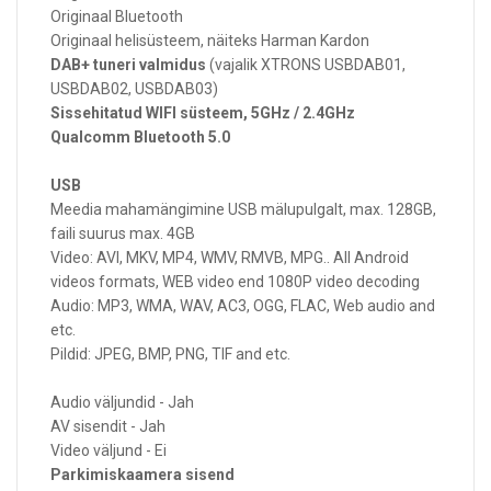
Originaal Bluetooth
Originaal helisüsteem, näiteks Harman Kardon
DAB+ tuneri valmidus
(vajalik XTRONS USBDAB01,
USBDAB02, USBDAB03)
Sissehitatud WIFI süsteem, 5GHz / 2.4GHz
Qualcomm Bluetooth 5.0
USB
Meedia mahamängimine USB mälupulgalt, max. 128GB,
faili suurus max. 4GB
Video: AVI, MKV, MP4, WMV, RMVB, MPG.. All Android
videos formats, WEB video end 1080P video decoding
Audio: MP3, WMA, WAV, AC3, OGG, FLAC, Web audio and
etc.
Pildid: JPEG, BMP, PNG, TIF and etc.
Audio väljundid - Jah
AV sisendit - Jah
Video väljund - Ei
Parkimiskaamera sisend