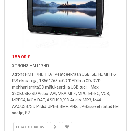
186.00 €
XTRONS HM117HD
Xtrons HM117HD 11.6" Peatoeekraan USB, SD, HDMI11.6"
IPS ekraaniga, 1366*768pxCD/DVDIlma CD/DVD
mehhanismitaSD mälukaardi ja USB tugi, - Max.
32GBUSB/SD Video: AVI, MKV, MP4, MPG, MPEG, VOB,
MPEG4, MOV, DAT, ASFUSB/SD Audio: MP3, M4A,
AACUSB/SD Pildid: JPEG, BMP, PNG, JPGSisseehitatud FM
saatja, 87...
LISA OSTUKORVI