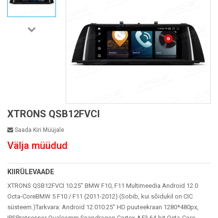
XTRONS QSB12FVCI
Saada Kiri Müüjale
Välja müüdud
KIIRÜLEVAADE
XTRONS QSB12FVCI 10.25" BMW F10, F11 Multimeedia Android 12.0
Octa-CoreBMW 5 F10 / F11 (2011-2012) (Sobib, kui sõidukil on CIC
süsteem.)Tarkvara: Android 12.010.25" HD puuteekraan 1280*480px,
IPSProtsessor Qualcomm Snapdragon Cortex-A53 64-bit Octa-Core