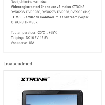
Rooli juhtimine valmidus
Videoregistraatori ühenduse võimalus
XTRONS
DVR023S, DVR025S, DVR027S, DVR028, DVR030 (lisa)
TPMS - Rehvirõhu monitoorimise süsteem
(vajalik
XTRONS TPMS07)
Töötemperatuur: -20°C ... +65°C
Tööpinge: DC10.8V-15.8V
Voolutarve: 15A
Lisaseadmed