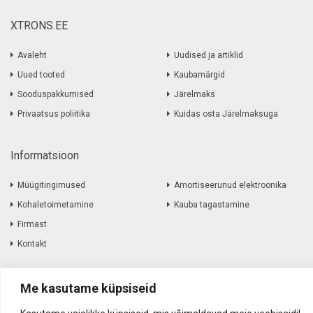
XTRONS.EE
Avaleht
Uudised ja artiklid
Uued tooted
Kaubamärgid
Sooduspakkumised
Järelmaks
Privaatsus poliitika
Kuidas osta Järelmaksuga
Informatsioon
Müügitingimused
Amortiseerunud elektroonika
Kohaletoimetamine
Kauba tagastamine
Firmast
Kontakt
Me kasutame küpsiseid
Akustika Grupp OÜ ©
2017
-
2026