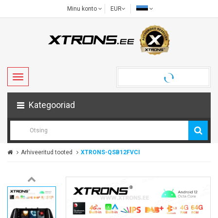
Minu konto
EUR
Kategooriad
Arhiveeritud tooted
XTRONS-QSB12FVCI