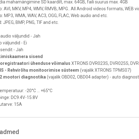
ia mahamängimine SD kaardilt, max. 64GB, faili suurus max. 4GB
o: AVI, MKV, MP4, WMV, RMVB, MPG.. All Android videos formats, WEB v
o: MP3, WMA, WAV, AC3, OGG, FLAC, Web audio and etc.
id: JPEG, BMP, PNG, TIF and etc.
audio väljundid - Jah
 väljundid - Ei
isendit - Jah
kimiskaamera sisend
oregistraatori ühenduse võimalus
XTRONS DVR023S, DVR025S, DVR02
 - Rehvirõhu monitoorimise süsteem
(vajalik XTRONS TPMS07)
 mootori diagnostika
(vajalik OBD02, OBD04 adapter) - auto diagnos
emperatuur: -20°C ... +65°C
inge: DC9.4V-15.8V
utarve: 15A
eadmed