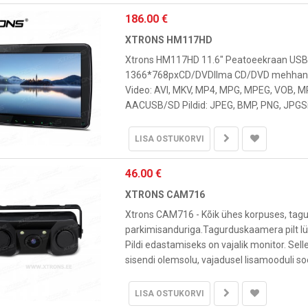
186.00 €
XTRONS HM117HD
Xtrons HM117HD 11.6" Peatoeekraan USB, 
1366*768pxCD/DVDIlma CD/DVD mehhanism
Video: AVI, MKV, MP4, MPG, MPEG, VOB, 
AACUSB/SD Pildid: JPEG, BMP, PNG, JPGSis
LISA OSTUKORVI
46.00 €
XTRONS CAM716
Xtrons CAM716 - Kõik ühes korpuses, ta
parkimisanduriga.Tagurduskaamera pilt lül
Pildi edastamiseks on vajalik monitor. Sell
sisendi olemsolu, vajadusel lisamooduli soe
LISA OSTUKORVI