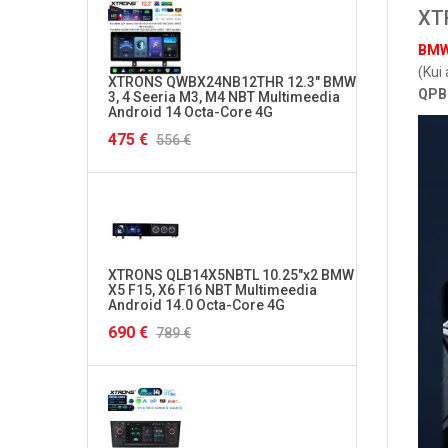
XT
BMW 
(Kui 
XTRONS QWBX24NB12THR 12.3" BMW
XTRON
QPB
3, 4 Seeria M3, M4 NBT Multimeedia
Multi
Android 14 Octa-Core 4G
4G
475 €
282 €
556 €
XTRONS QLB14X5NBTL 10.25"x2 BMW
XTRON
X5 F15, X6 F16 NBT Multimeedia
Multi
Android 14.0 Octa-Core 4G
4G
690 €
290 €
789 €