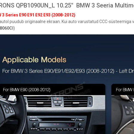
RONS QPB1090UN_L 10.25" BMW 3 Seeria Multime
3 Series E90 E91 E92 E93 (2008-2012)
autol
puudub originaalne ekraan
.
Kui auto
varustatud CCC-süsteemiga
v
S PX74PDFLGS 7.0" FIAT Panda
8060CI
)
meedia Android 14.0 Octa-Core
320 €
S DX121LGS 10.1" 1DIN
meedia Android 14.0 Octa-Core
315 €