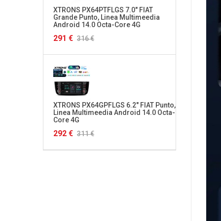
XTRONS PX64PTFLGS 7.0" FIAT
XTRON
Grande Punto, Linea Multimeedia
Multim
Android 14.0 Octa-Core 4G
4G HD
291 €
320 €
316 €
XTRONS PX64GPFLGS 6.2" FIAT Punto,
XTRON
Linea Multimeedia Android 14.0 Octa-
S3, RS
Core 4G
Octa-
292 €
349 €
311 €