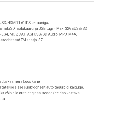
SD, HDMI11.6" IPS ekraaniga,
itaSD mälukaardi ja USB tugi, - Max. 32GBUSB/SD
MPEG4, MOV, DAT, ASFUSB/SD Audio: MP3, M4A,
seehitatud FM saatja, 87...
gurduskaamera koos kahe
itatakse sisse sünkroonselt auto tagurpidi käiguga.
eks võib olla auto originaal seade (eeldab vastava
ta...