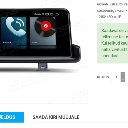
ekraan. Kui auto v
süsteemiga vajali
1280*480px, IP ...
Saadaval oleva
tellimuse tasu
Kui tellitud ka
näha viivitust
ühendust.
+
KOGUS
−
JELDUS
SAADA KIRI MÜÜJALE