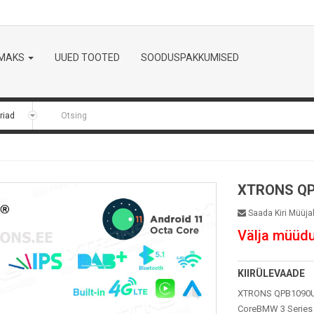
LMAKS
UUED TOOTED
SOODUSPAKKUMISED
XTRONS QP
Saada Kiri Müüja
Välja müüd
KIIRÜLEVAADE
XTRONS QPB1090UN
CoreBMW 3 Series 