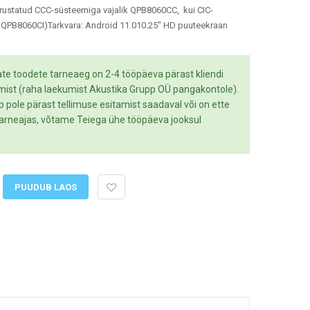
arustatud CCC-süsteemiga vajalik QPB8060CC, kui CIC-
k QPB8060CI)Tarkvara: Android 11.010.25" HD puuteekraan
te toodete tarneaeg on 2-4 tööpäeva pärast kliendi
mist (raha laekumist Akustika Grupp OÜ pangakontole).
up pole pärast tellimuse esitamist saadaval või on ette
 tarneajas, võtame Teiega ühe tööpäeva jooksul