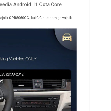
edia Android 11 Octa Core
ajalik
QPB8060CC
,
kui
CIC-süsteemiga
vajalik