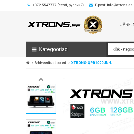
+372 5547777 (eesti, русский)
E-post: info@xtrons.ee
JÄRE
Kategooriad
Arhiveeritud tooted
XTRONS-QPB1090UN-L