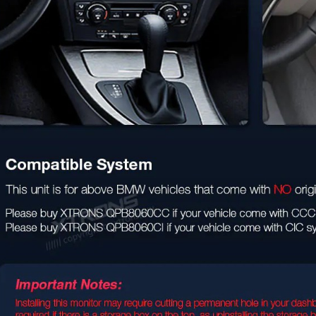
S TIQ742P 7.0" 2DIN
eedia Android 14.0 Octa Core
MI
385 €
S PX84AA3LHG 8.8" AUDI A3,
3 Multimeedia Android 14.0
Core 4G