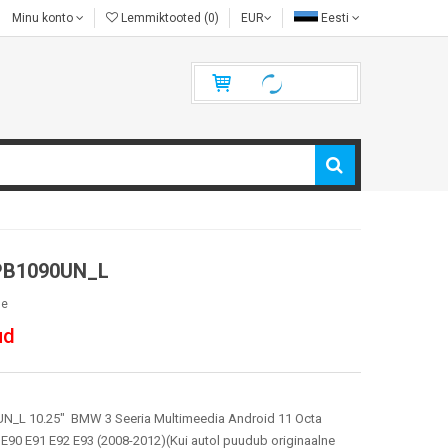
Minu konto
Lemmiktooted (0)
EUR
Eesti
B1090UN_L
le
ud
_L 10.25" BMW 3 Seeria Multimeedia Android 11 Octa
E90 E91 E92 E93 (2008-2012)(Kui autol puudub originaalne