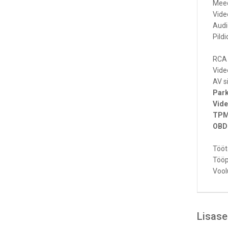
Meed
Vide
Audi
Pild
RCA 
Video
AV s
Par
Vide
TPMS
OBD2
Tööt
Tööp
Vool
Lisas