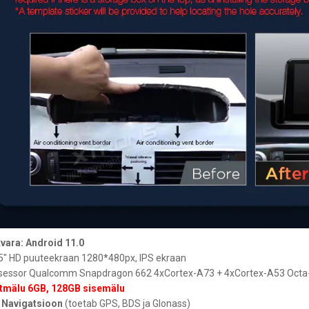
vara: Android 11.0
5" HD puuteekraan 1280*480px, IPS ekraan
sessor Qualcomm Snapdragon 662 4xCortex-A73 + 4xCortex-A53 Octa-
tmälu 6GB, 128GB sisemälu
 Navigatsioon
(toetab GPS, BDS ja Glonass)