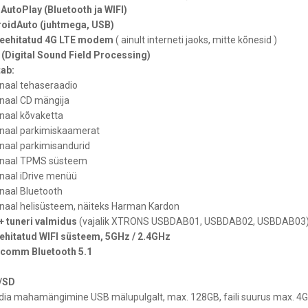
AutoPlay (Bluetooth ja WIFI)
oidAuto (juhtmega, USB)
eehitatud 4G LTE modem
( ainult interneti jaoks, mitte kõnesid )
(Digital Sound Field Processing)
ab:
inaal tehaseraadio
inaal CD mängija
inaal kõvaketta
inaal parkimiskaamerat
inaal parkimisandurid
inaal TPMS süsteem
inaal iDrive menüü
inaal Bluetooth
inaal helisüsteem, näiteks Harman Kardon
 tuneri valmidus
(vajalik XTRONS USBDAB01, USBDAB02, USBDAB03
ehitatud WIFI süsteem, 5GHz / 2.4GHz
comm Bluetooth 5.1
/SD
ia mahamängimine USB mälupulgalt, max. 128GB, faili suurus max. 4