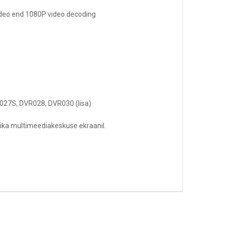
ideo end 1080P video decoding
7S, DVR028, DVR030 (lisa)
tika multimeediakeskuse ekraanil.