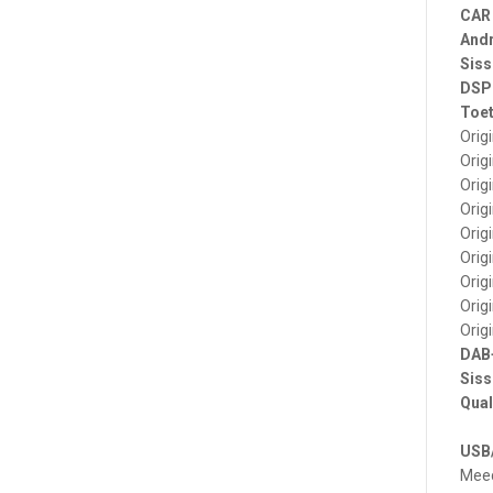
CAR 
Andr
Siss
DSP 
Toet
Orig
Orig
Orig
Orig
Orig
Orig
Orig
Orig
Orig
DAB+
Siss
Qual
USB
Meed