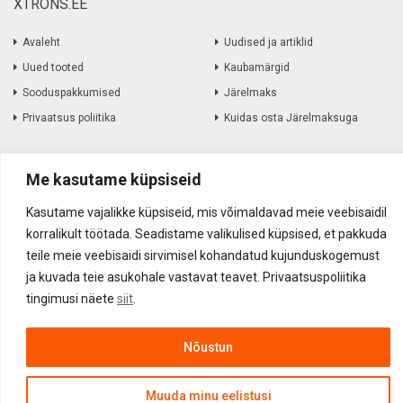
XTRONS.EE
Avaleht
Uudised ja artiklid
Uued tooted
Kaubamärgid
Sooduspakkumised
Järelmaks
Privaatsus poliitika
Kuidas osta Järelmaksuga
Informatsioon
Me kasutame küpsiseid
Müügitingimused
Amortiseerunud elektroonika
Kasutame vajalikke küpsiseid, mis võimaldavad meie veebisaidil
korralikult töötada. Seadistame valikulised küpsised, et pakkuda
Kohaletoimetamine
Kauba tagastamine
teile meie veebisaidi sirvimisel kohandatud kujunduskogemust
Firmast
ja kuvada teie asukohale vastavat teavet. Privaatsuspoliitika
Kontakt
tingimusi näete
siit
.
Nõustun
Akustika Grupp OÜ ©
2017
-
2026
Muuda minu eelistusi